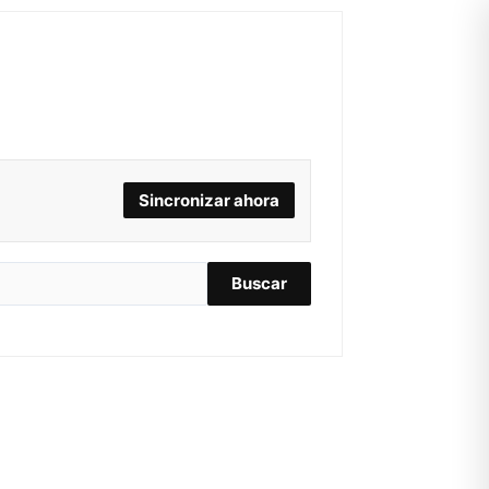
Sincronizar ahora
Buscar
Mixtwo - Lencería y Ropa
Interior
En línea