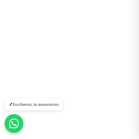
🎁
Contáctanos por el canal que prefieras 💕
WhatsApp
Instagram
Teléfono
Email
💕Escríbenos, te asesoramos