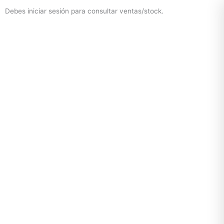
Debes iniciar sesión para consultar ventas/stock.
Mixtwo - Lencería y Ropa Interior
En línea
¡Hola! 👋
Gracias por visitarnos. Te asesoramos
personalmente con tu compra: tallas, envíos y
pagos.
Recuerda: 10% de descuento en tu primera compra