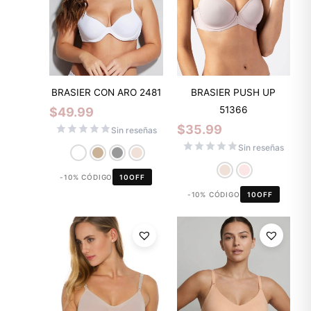
BRASIER CON ARO 2481
BRASIER PUSH UP
51366
$
49.99
$
35.99
Sin reseñas
Sin reseñas
-10% CÓDIGO
10OFF
-10% CÓDIGO
10OFF