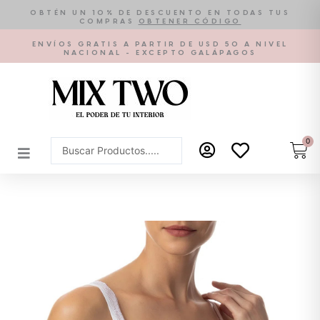
Ir
OBTÉN UN 10% DE DESCUENTO EN TODAS TUS
COMPRAS
OBTENER CÓDIGO
al
contenido
ENVÍOS GRATIS A PARTIR DE USD 50 A NIVEL
NACIONAL - EXCEPTO GALÁPAGOS
0
Car
Search
...