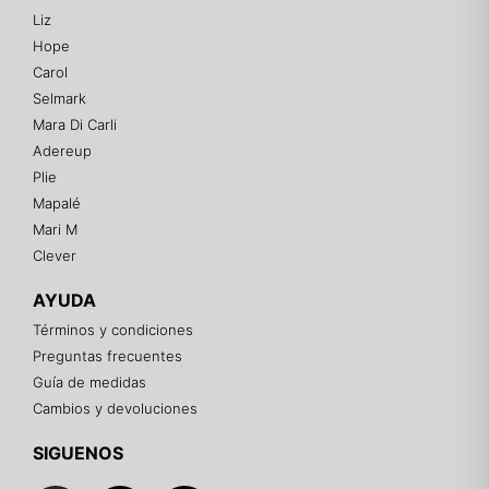
Liz
Hope
Mixtwo - Lencería y Ropa Interior
Carol
En línea
Selmark
Mara Di Carli
Adereup
¡Hola! 👋
Plie
Gracias por visitarnos. Te asesoramos
Mapalé
personalmente con tu compra: tallas, envíos y
pagos.
Mari M
Clever
Recuerda: 10% de descuento en tu primera compra
🎁
AYUDA
Contáctanos por el canal que prefieras 💕
Términos y condiciones
Preguntas frecuentes
WhatsApp
Guía de medidas
Cambios y devoluciones
Instagram
SIGUENOS