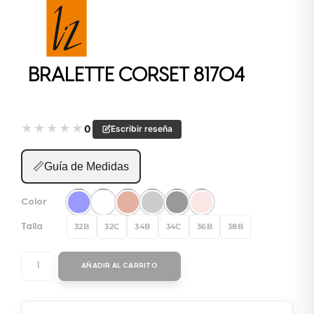
BRALETTE CORSET 81704
★
★
★
★
★
0
Escribir reseña
📏
Guía de Medidas
Color
32B
32C
34B
34C
36B
38B
Talla
BRALETTE
AÑADIR AL CARRITO
CORSET
81704
cantidad