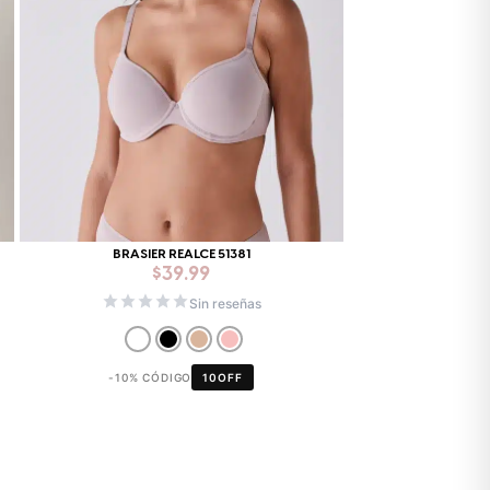
BRASIER REALCE 51381
$
39.99
Sin reseñas
-10% CÓDIGO
10OFF