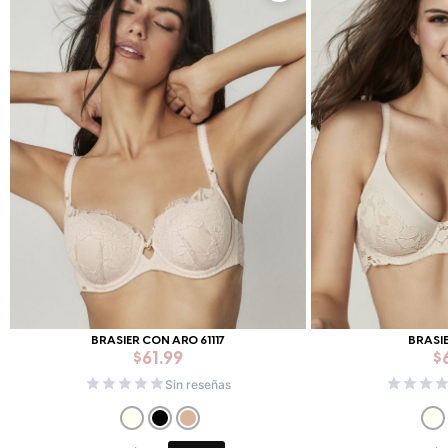
BRASIER CON ARO 61117
BRASIE
$
61.99
$
Sin reseñas