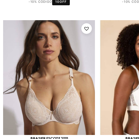
-10% CÓDIGO
10OFF
-10% CÓ
BRASIER ESCOTE 31111
BRASIE