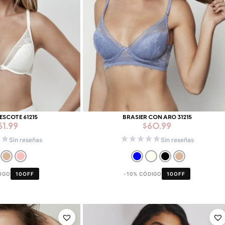
ESCOTE 61215
BRASIER CON ARO 31215
61.99
$
60.99
Sin reseñas
Sin reseñas
DIGO
10OFF
-10% CÓDIGO
10OFF