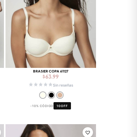
BRASIER COPA 61127
$
63.99
Sin reseñas
-10% CÓDIGO
10OFF