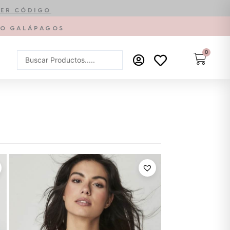
ER CÓDIGO
PTO GALÁPAGOS
0
Carrit
Search
...