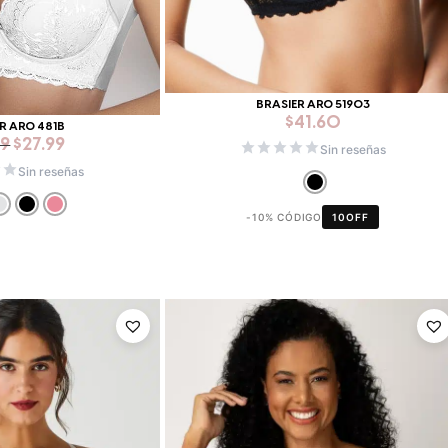
BRASIER ARO 51903
$
41.60
R ARO 481B
99
$
27.99
Sin reseñas
Sin reseñas
-10% CÓDIGO
10OFF