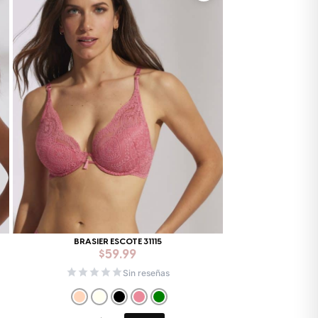
BRASIER ESCOTE 31115
$
59.99
Sin reseñas