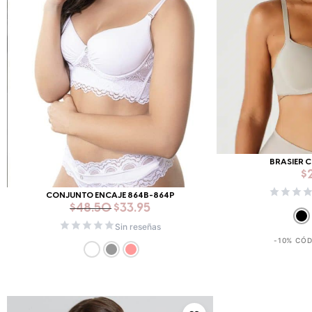
BRASIER 
$
CONJUNTO ENCAJE 864B-864P
$
48.50
$
33.95
Sin reseñas
-10% CÓ