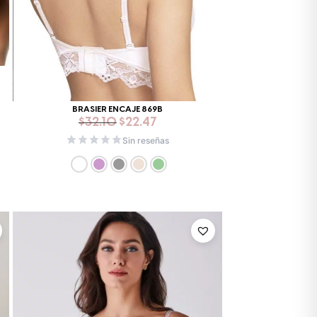
BRASIER ENCAJE 869B
$
32.10
$
22.47
Sin reseñas