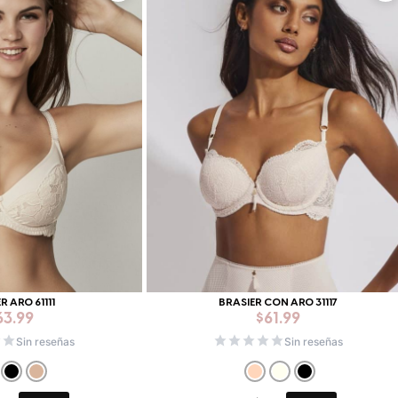
R ARO 61111
BRASIER CON ARO 31117
63.99
$
61.99
Sin reseñas
Sin reseñas