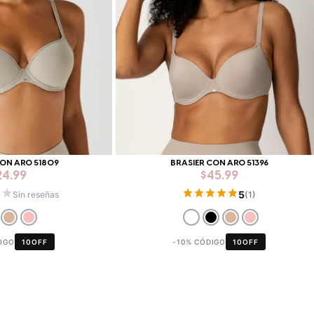
CON ARO 51809
BRASIER CON ARO 51396
24.99
$
45.99
5
Sin reseñas
(1)
DIGO
10OFF
-10% CÓDIGO
10OFF