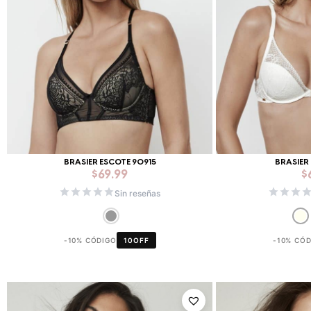
BRASIER ESCOTE 90915
BRASIER 
$
69.99
$
Sin reseñas
-10% CÓDIGO
10OFF
-10% CÓ