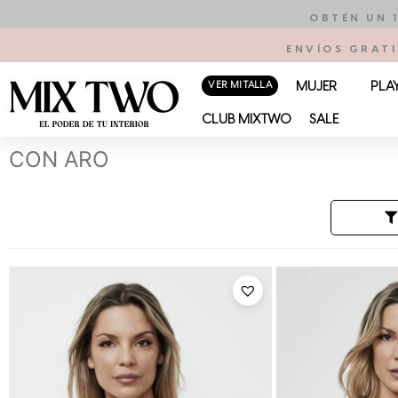
Ir
OBTÉN UN 
al
ENVÍOS GRATI
contenido
VER MI TALLA
MUJER
PLA
CLUB MIXTWO
SALE
CON ARO