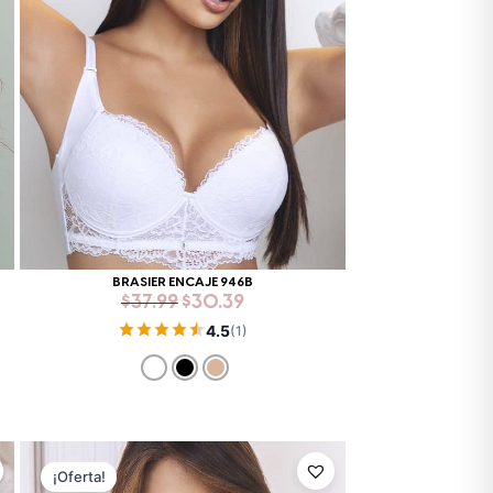
BRASIER ENCAJE 946B
$
37.99
$
30.39
4.5
(1)
El
El
precio
precio
¡Oferta!
original
actual