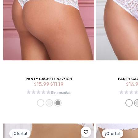
PANTY CACHETERO 971CH
PANTY CA
$
15.99
$
11.19
$
16.
Sin reseñas
El
El
precio
precio
¡Oferta!
¡Oferta!
original
actual