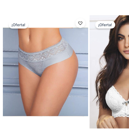
El
El
precio
precio
¡Oferta!
¡Oferta!
original
actual
era:
es:
$12.99.
$9.09.