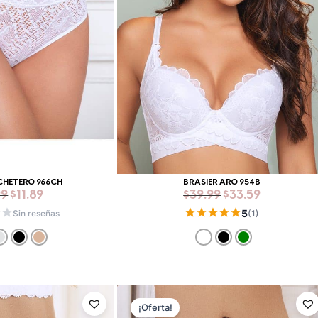
CHETERO 966CH
BRASIER ARO 954B
99
$
11.89
$
39.99
$
33.59
5
Sin reseñas
(1)
El
El
El
El
precio
precio
precio
precio
¡Oferta!
original
actual
original
actual