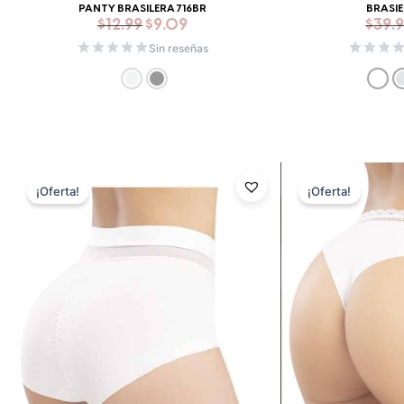
PANTY BRASILERA 716BR
BRASIE
$
12.99
$
9.09
$
39.
Sin reseñas
El
El
precio
precio
¡Oferta!
¡Oferta!
original
actual
era:
es:
$16.99.
$13.59.