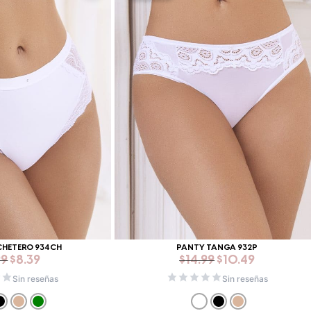
era:
es:
era:
es:
$11.99.
$8.39.
$14.99.
$10.49.
CHETERO 934CH
PANTY TANGA 932P
99
$
8.39
$
14.99
$
10.49
Sin reseñas
Sin reseñas