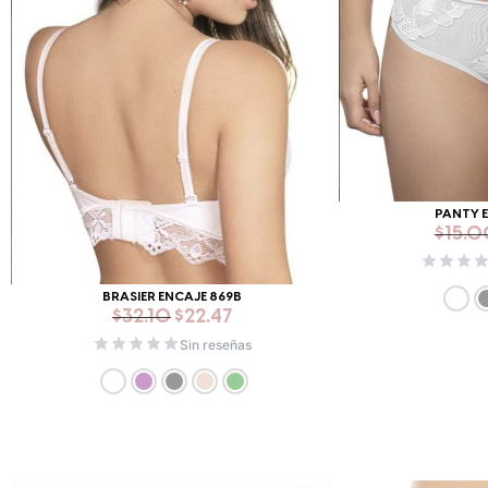
PANTY 
$
15.0
BRASIER ENCAJE 869B
$
32.10
$
22.47
Sin reseñas