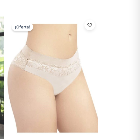
El
El
precio
precio
¡Oferta!
original
actual
era:
es:
$13.40.
$9.38.