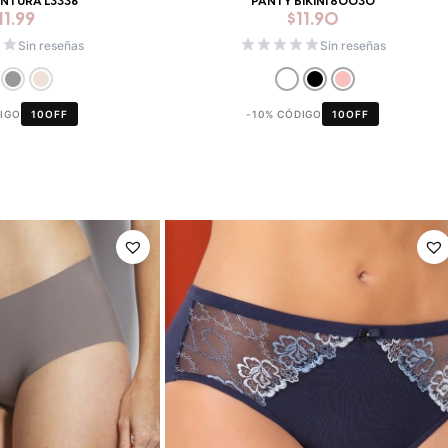
INTURA L3336
PANTY BIKINI 80030
11.99
$
11.90
Sin reseñas
Sin reseñas
DIGO
10OFF
-10% CÓDIGO
10OFF