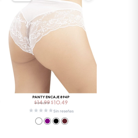
original
actual
era:
es:
$14.99.
$10.49.
PANTY ENCAJE 894P
$
14.99
$
10.49
Sin reseñas