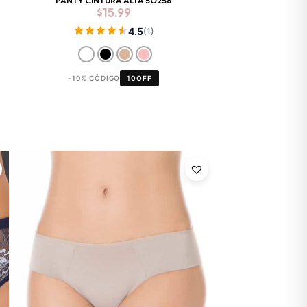
PANTY CINTURA ALTA 50256
$
15.99
4.5
(1)
-10% CÓDIGO
10OFF