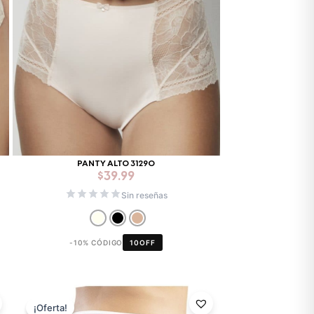
PANTY ALTO 31290
$
39.99
Sin reseñas
-10% CÓDIGO
10OFF
El
El
precio
precio
¡Oferta!