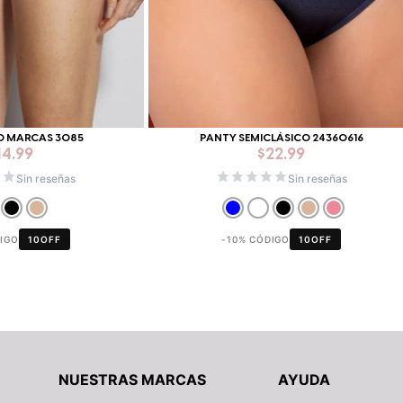
O MARCAS 3085
PANTY SEMICLÁSICO 24360616
14.99
$
22.99
Sin reseñas
Sin reseñas
DIGO
10OFF
-10% CÓDIGO
10OFF
NUESTRAS MARCAS
AYUDA