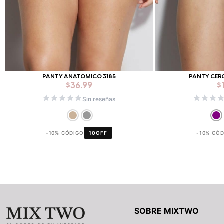
PANTY ANATOMICO 3185
PANTY CER
$
36.99
$
Sin reseñas
-10% CÓDIGO
10OFF
-10% CÓ
SOBRE MIXTWO