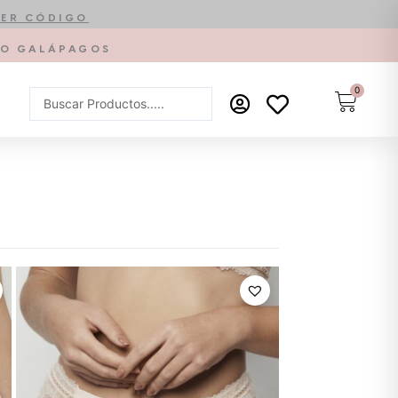
ER CÓDIGO
PTO GALÁPAGOS
0
Carrit
Search
...