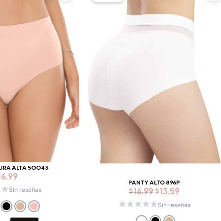
original
actual
era:
es:
$16.99.
$13.59.
URA ALTA 50043
16.99
PANTY ALTO 896P
Sin reseñas
$
16.99
$
13.59
Sin reseñas