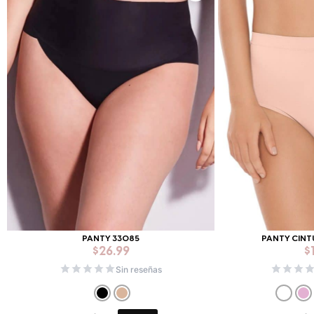
PANTY 33085
PANTY CINT
$
26.99
$
Sin reseñas