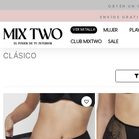
Ir
OBTÉN UN 
al
ENVÍOS GRATI
contenido
VER MI TALLA
MUJER
PLA
CLUB MIXTWO
SALE
CLÁSICO