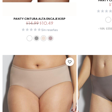
PANTY C
$
PANTY CINTURA ALTA ENCAJE 825P
$
14.99
$
10.49
-10% CÓ
Sin reseñas