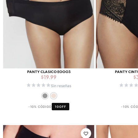
PANTY CLASICO E0003
PANTY CINT
$
19.99
$
Sin reseñas
-10% CÓDIGO
10OFF
-10% CÓ