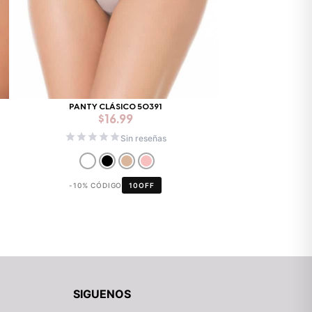
Mixtwo - Lencería y Ropa
Interior
En línea
PANTY CLÁSICO 50391
$
16.99
Sin reseñas
¡Hola! 👋
Gracias por visitarnos. Te asesoramos
personalmente con tu compra: tallas,
-10% CÓDIGO
10OFF
envíos y pagos.
Recuerda: 10% de descuento en tu
primera compra 🎁
Contáctanos por el canal que prefieras 💕
WhatsApp
SIGUENOS