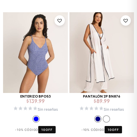
ENTERIZO BP053
PANTALÓN 2P BN876
$
139.99
$
89.99
Sin reseñas
Sin reseñas
-10% CÓDIGO
10OFF
-10% CÓDIGO
10OFF