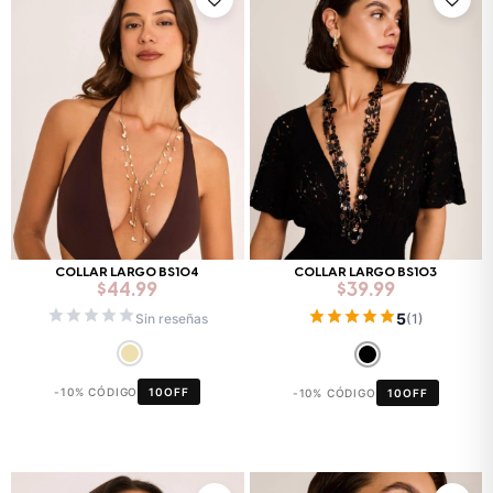
COLLAR LARGO BS104
COLLAR LARGO BS103
$
44.99
$
39.99
5
Sin reseñas
(1)
-10% CÓDIGO
10OFF
-10% CÓDIGO
10OFF