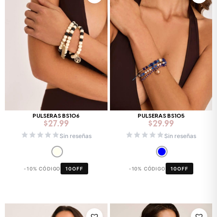
PULSERAS BS106
PULSERAS BS105
$
27.99
$
29.99
Sin reseñas
Sin reseñas
-10% CÓDIGO
10OFF
-10% CÓDIGO
10OFF