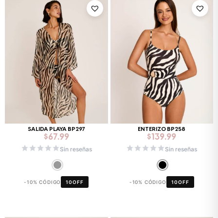
SALIDA PLAYA BP297
ENTERIZO BP258
$
67.99
$
139.99
Sin reseñas
Sin reseñas
-10% CÓDIGO
10OFF
-10% CÓDIGO
10OFF