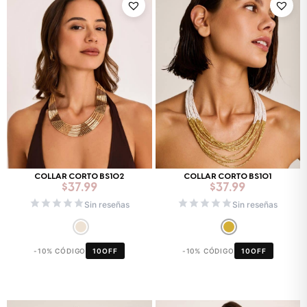
COLLAR CORTO BS102
COLLAR CORTO BS101
$
37.99
$
37.99
Sin reseñas
Sin reseñas
-10% CÓDIGO
10OFF
-10% CÓDIGO
10OFF