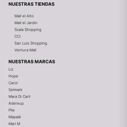
NUESTRAS TIENDAS
Mall el Alto
Mall el Jardin
Scala Shopping
CCI
San Luis Shopping
Ventura Mall
NUESTRAS MARCAS
Liz
Hope
Mixtwo - Lencería y Ropa Interior
Carol
En línea
Selmark
Mara Di Carli
Adereup
¡Hola! 👋
Plie
Gracias por visitarnos. Te asesoramos
Mapalé
personalmente con tu compra: tallas, envíos y
pagos.
Mari M