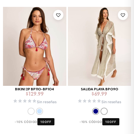
BIKINI 2P BP110-BP104
SALIDA PLAYA BP090
$
129.99
$
69.99
Sin reseñas
Sin reseñas
-10% CÓDIGO
10OFF
-10% CÓDIGO
10OFF