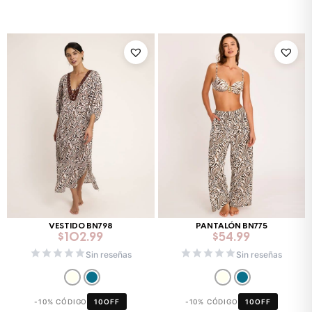
VESTIDO BN798
PANTALÓN BN775
$
102.99
$
54.99
Sin reseñas
Sin reseñas
-10% CÓDIGO
10OFF
-10% CÓDIGO
10OFF