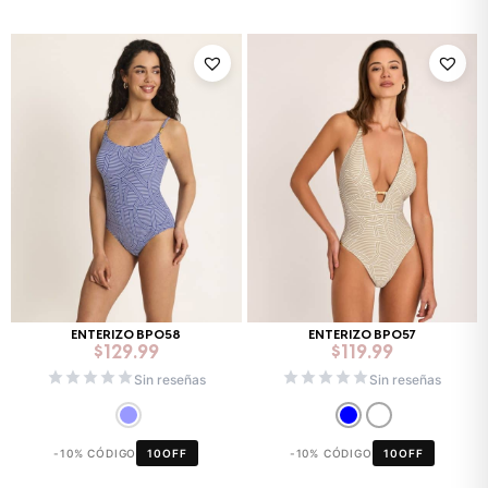
ENTERIZO BP058
ENTERIZO BP057
$
129.99
$
119.99
Sin reseñas
Sin reseñas
-10% CÓDIGO
10OFF
-10% CÓDIGO
10OFF