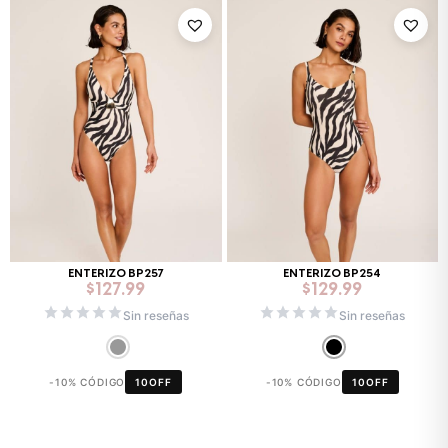
ENTERIZO BP257
ENTERIZO BP254
$
127.99
$
129.99
Sin reseñas
Sin reseñas
-10% CÓDIGO
10OFF
-10% CÓDIGO
10OFF