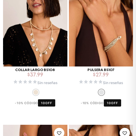
COLLAR LARGO BS108
PULSERA BS107
$
37.99
$
27.99
Sin reseñas
Sin reseñas
-10% CÓDIGO
10OFF
-10% CÓDIGO
10OFF