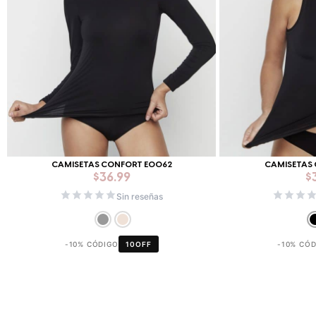
CAMISETAS CONFORT E0062
CAMISETAS
$
36.99
$
Sin reseñas
-10% CÓDIGO
10OFF
-10% CÓ