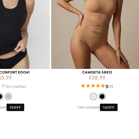
 CONFORT E0061
CAMISETA S8813
35.99
$
38.99
5
Sin reseñas
(1)
DIGO
10OFF
-10% CÓDIGO
10OFF