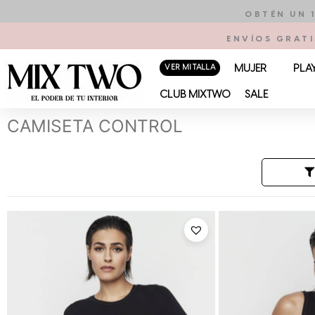
Ir
OBTÉN UN 
al
ENVÍOS GRATI
contenido
VER MI TALLA
MUJER
PLA
CLUB MIXTWO
SALE
CAMISETA CONTROL