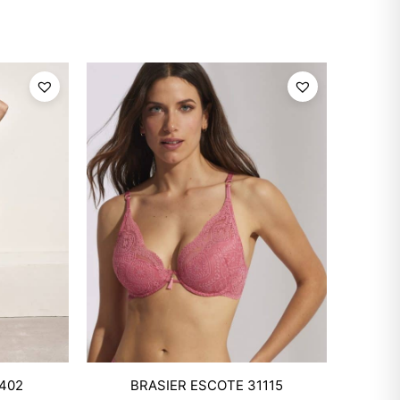
Mixtwo - Lencería y Ropa
L402
BRASIER ESCOTE 31115