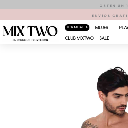
Ir
OBTÉN UN 
al
ENVÍOS GRATI
contenido
VER MI TALLA
MUJER
PLA
CLUB MIXTWO
SALE