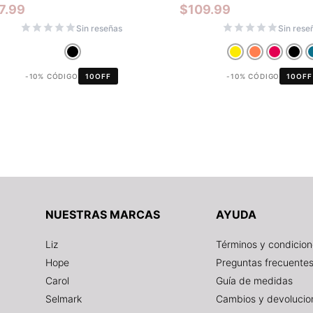
7.99
$
109.99
Sin reseñas
Sin rese
-10% CÓDIGO
10OFF
-10% CÓDIGO
10OFF
NUESTRAS MARCAS
AYUDA
Liz
Términos y condicio
Hope
Preguntas frecuente
Carol
Guía de medidas
Selmark
Cambios y devolucio