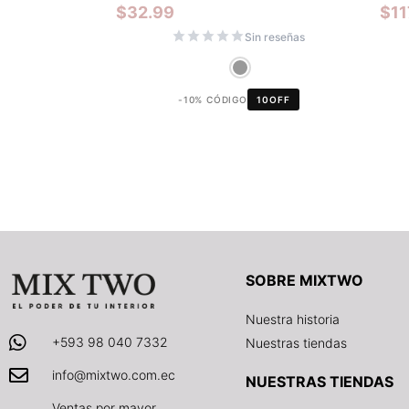
$
32.99
$
11
Sin reseñas
-10% CÓDIGO
10OFF
SOBRE MIXTWO
Nuestra historia
+593 98 040 7332
Nuestras tiendas
info@mixtwo.com.ec
NUESTRAS TIENDAS
Ventas por mayor