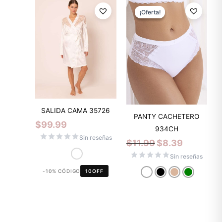
El
El
precio
precio
¡Oferta!
¡Oferta!
original
actual
era:
es:
$11.99.
$8.39.
SALIDA CAMA 35726
PANTY CACHETERO
$
99.99
934CH
Sin reseñas
$
11.99
$
8.39
Sin reseñas
-10% CÓDIGO
10OFF