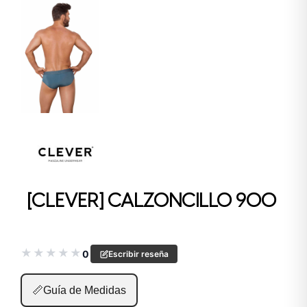
[CLEVER] CALZONCILLO 900
★
★
★
★
★
0
Escribir reseña
📏
Guía de Medidas