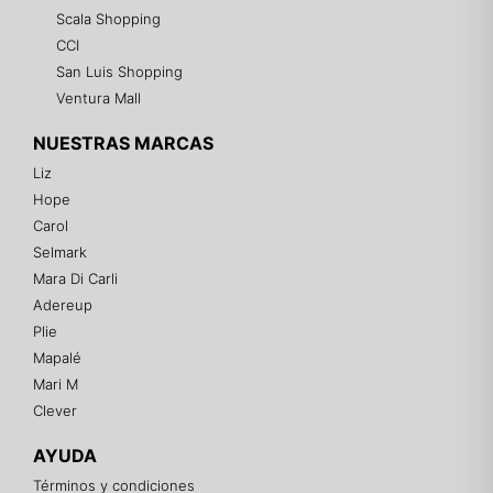
Scala Shopping
CCI
San Luis Shopping
Ventura Mall
NUESTRAS MARCAS
Liz
Hope
Mixtwo - Lencería y Ropa Interior
Carol
En línea
Selmark
Mara Di Carli
Adereup
¡Hola! 👋
Plie
Gracias por visitarnos. Te asesoramos
Mapalé
personalmente con tu compra: tallas, envíos y
pagos.
Mari M
Clever
Recuerda: 10% de descuento en tu primera compra
🎁
AYUDA
Contáctanos por el canal que prefieras 💕
Términos y condiciones