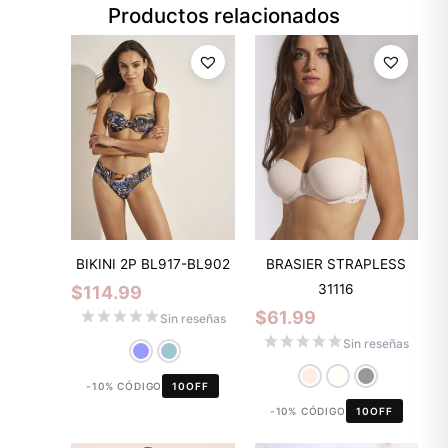
Productos relacionados
BIKINI 2P BL917-BL902
BRASIER STRAPLESS
31116
$
114.99
$
61.99
Sin reseñas
Sin reseñas
-10% CÓDIGO
10OFF
-10% CÓDIGO
10OFF