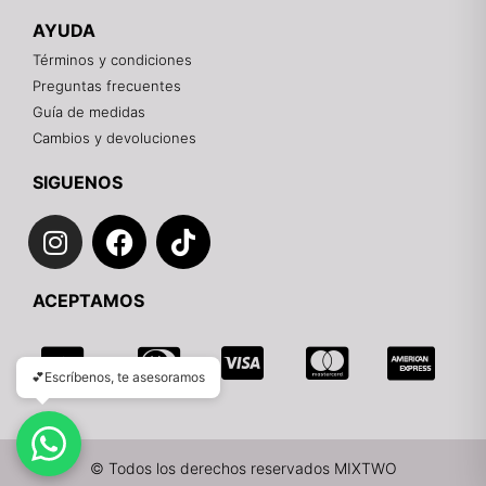
🎁
AYUDA
Contáctanos por el canal que prefieras 💕
Términos y condiciones
Preguntas frecuentes
WhatsApp
Guía de medidas
Cambios y devoluciones
Instagram
SIGUENOS
I
F
T
Teléfono
n
a
i
s
c
k
Email
ACEPTAMOS
t
e
t
a
b
o
g
o
k
💕Escríbenos, te asesoramos
r
o
a
k
m
© Todos los derechos reservados MIXTWO