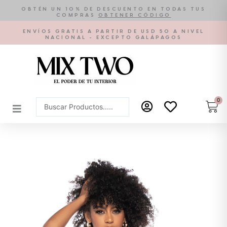
Ir
OBTÉN UN 10% DE DESCUENTO EN TODAS TUS
COMPRAS
OBTENER CÓDIGO
al
contenido
ENVÍOS GRATIS A PARTIR DE USD 50 A NIVEL
NACIONAL - EXCEPTO GALÁPAGOS
0
Car
Search
...