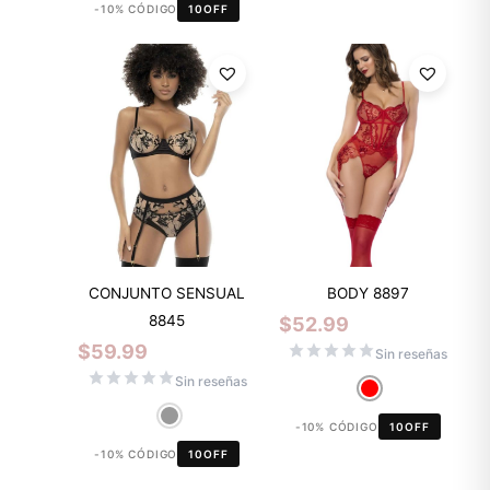
-10% CÓDIGO
10OFF
CONJUNTO SENSUAL
BODY 8897
8845
$
52.99
$
59.99
Sin reseñas
Sin reseñas
-10% CÓDIGO
10OFF
-10% CÓDIGO
10OFF