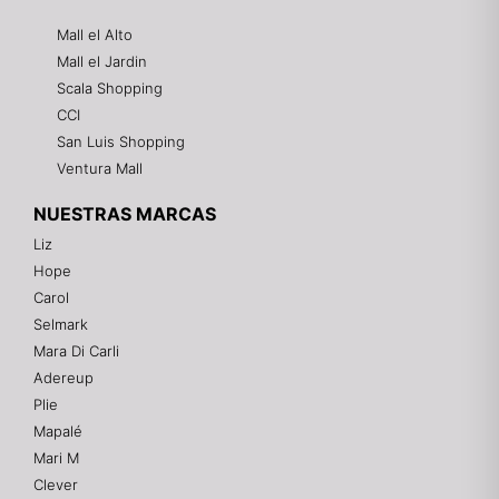
Mall el Alto
Mall el Jardin
Scala Shopping
CCI
San Luis Shopping
Ventura Mall
NUESTRAS MARCAS
Liz
Hope
Mixtwo - Lencería y Ropa Interior
Carol
En línea
Selmark
Mara Di Carli
Adereup
¡Hola! 👋
Plie
Gracias por visitarnos. Te asesoramos
Mapalé
personalmente con tu compra: tallas, envíos y
pagos.
Mari M
Clever
Recuerda: 10% de descuento en tu primera compra