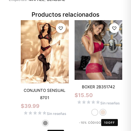
Productos relacionados
BOXER 2B351742
CONJUNTO SENSUAL
$
15.50
8701
Sin reseñas
$
39.99
Sin reseñas
-10% CÓDIGO
10OFF