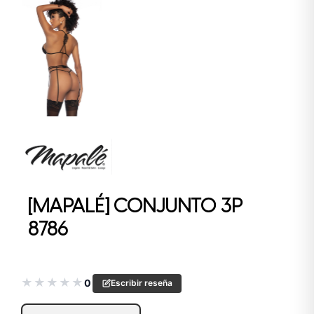
[MAPALÉ] CONJUNTO 3P
8786
★
★
★
★
★
0
Escribir reseña