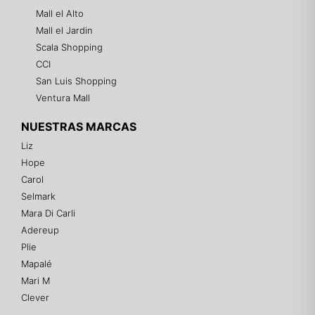
Mall el Alto
Mall el Jardin
Scala Shopping
CCI
San Luis Shopping
Ventura Mall
NUESTRAS MARCAS
Liz
Hope
Mixtwo - Lencería y Ropa Interior
Carol
En línea
Selmark
Mara Di Carli
Adereup
¡Hola! 👋
Plie
Gracias por visitarnos. Te asesoramos
Mapalé
personalmente con tu compra: tallas, envíos y
pagos.
Mari M
Clever
Recuerda: 10% de descuento en tu primera compra
🎁