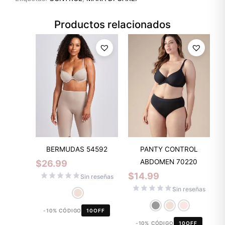
Productos relacionados
BERMUDAS 54592
PANTY CONTROL
ABDOMEN 70220
$
26.99
$
14.99
Sin reseñas
Sin reseñas
-10% CÓDIGO
10OFF
-10% CÓDIGO
10OFF