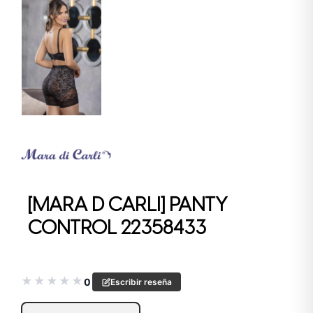
[MARA D CARLI] PANTY
CONTROL 22358433
★
★
★
★
★
0
Escribir reseña