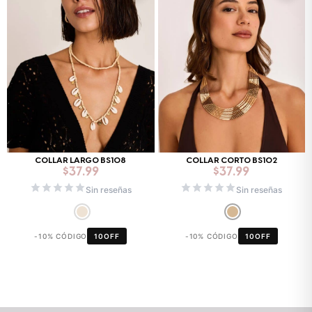
COLLAR LARGO BS108
COLLAR CORTO BS102
$
37.99
$
37.99
Sin reseñas
Sin reseñas
-10% CÓDIGO
10OFF
-10% CÓDIGO
10OFF