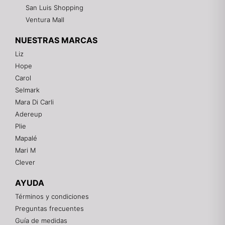
San Luis Shopping
Ventura Mall
NUESTRAS MARCAS
Liz
Hope
Mixtwo - Lencería y Ropa Interior
Carol
En línea
Selmark
Mara Di Carli
Adereup
¡Hola! 👋
Plie
Gracias por visitarnos. Te asesoramos
Mapalé
personalmente con tu compra: tallas, envíos y
pagos.
Mari M
Clever
Recuerda: 10% de descuento en tu primera compra
🎁
AYUDA
Contáctanos por el canal que prefieras 💕
Términos y condiciones
Preguntas frecuentes
WhatsApp
Guía de medidas