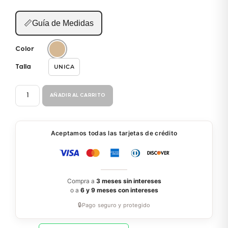
📏
Guía de Medidas
Color
UNICA
Talla
COLLAR
AÑADIR AL CARRITO
LARGO
BS108
cantidad
Aceptamos todas las tarjetas de crédito
Compra a
3 meses sin intereses
o a
6 y 9 meses con intereses
🔒
Pago seguro y protegido