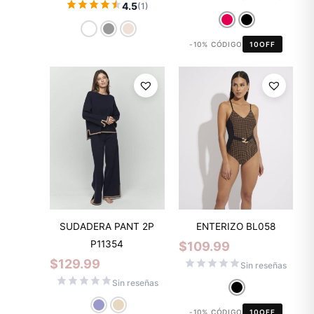
4.5
(1)
-10% CÓDIGO
10OFF
SUDADERA PANT 2P
ENTERIZO BL058
P11354
$
109.99
$
129.99
Sin reseñas
Sin reseñas
-10% CÓDIGO
10OFF