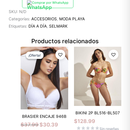
Comprar por WhatsApp
SKU:
N/D
Categorías:
ACCESORIOS
,
MODA PLAYA
Etiquetas:
DÍA A DÍA
,
SELMARK
Productos relacionados
El
El
precio
precio
¡Oferta!
¡Oferta!
original
actual
era:
es:
$37.99.
$30.39.
BIKINI 2P BL516-BL507
BRASIER ENCAJE 946B
$
128.99
$
37.99
$
30.39
Sin reseñas