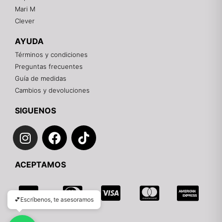
pagos.
Mari M
Clever
Recuerda: 10% de descuento en tu primera compra
🎁
AYUDA
Contáctanos por el canal que prefieras 💕
Términos y condiciones
Preguntas frecuentes
WhatsApp
Guía de medidas
Cambios y devoluciones
Instagram
SIGUENOS
I
F
T
Teléfono
n
a
i
s
c
k
Email
ACEPTAMOS
t
e
t
a
b
o
g
o
k
💕Escríbenos, te asesoramos
r
o
a
k