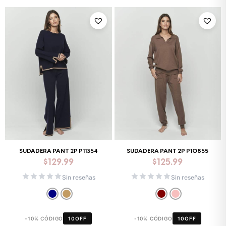
SUDADERA PANT 2P P11354
SUDADERA PANT 2P P10855
$
129.99
$
125.99
Sin reseñas
Sin reseñas
-10% CÓDIGO
10OFF
-10% CÓDIGO
10OFF