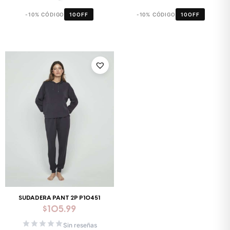
-10% CÓDIGO
10OFF
-10% CÓDIGO
10OFF
SUDADERA PANT 2P P10451
$
105.99
Sin reseñas