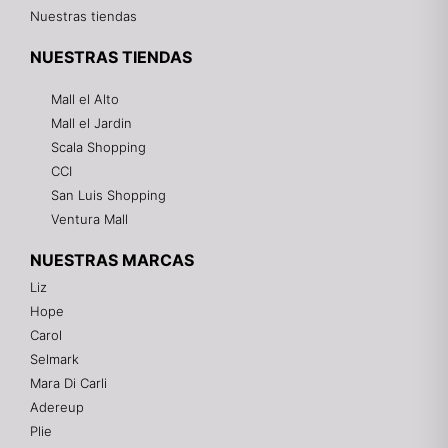
Nuestras tiendas
NUESTRAS TIENDAS
Mall el Alto
Mall el Jardin
Scala Shopping
CCI
San Luis Shopping
Ventura Mall
NUESTRAS MARCAS
Liz
Hope
Mixtwo - Lencería y Ropa Interior
Carol
En línea
Selmark
Mara Di Carli
Adereup
¡Hola! 👋
Plie
Gracias por visitarnos. Te asesoramos