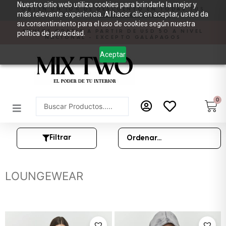
Nuestro sitio web utiliza cookies para brindarle la mejor y
Ir
OBTÉN UN 10% DE DESCUENTO EN TODAS TUS
más relevante experiencia. Al hacer clic en aceptar, usted da
COMPRAS
OBTENER CÓDIGO
al
su consentimiento para el uso de cookies según nuestra
contenido
ENVÍOS GRATIS A PARTIR DE USD 50 A NIVEL
política de privacidad.
NACIONAL - EXCEPTO GALÁPAGOS
Aceptar
0
Car
Search
...
Filtrar
LOUNGEWEAR