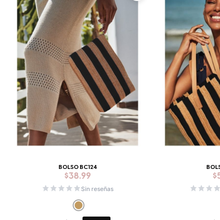
BOLSO BC124
BOL
$
38.99
$
Sin reseñas