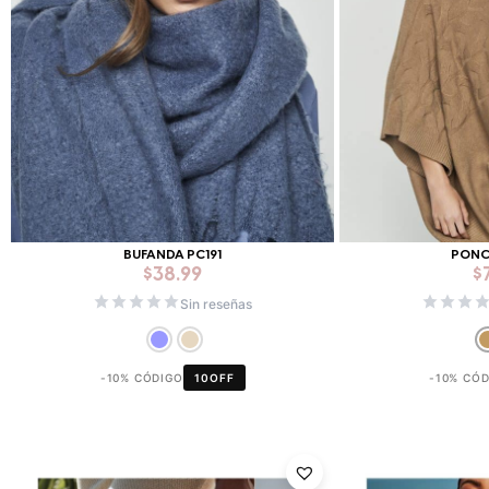
BUFANDA PC191
PONC
$
38.99
$
Sin reseñas
-10% CÓDIGO
10OFF
-10% CÓ