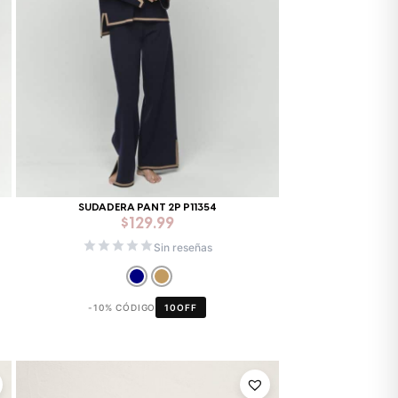
SUDADERA PANT 2P P11354
$
129.99
Sin reseñas
-10% CÓDIGO
10OFF