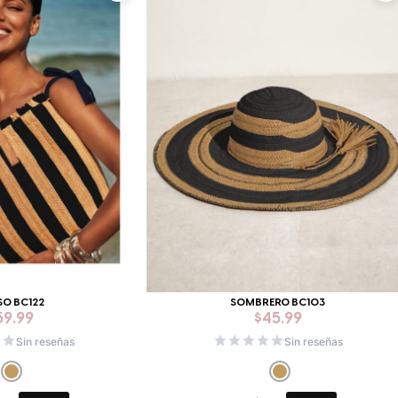
SO BC122
SOMBRERO BC103
59.99
$
45.99
Sin reseñas
Sin reseñas