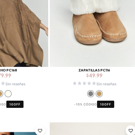
HO PC168
ZAPATILLAS PC116
79.99
$
49.99
Sin reseñas
Sin reseñas
DIGO
10OFF
-10% CÓDIGO
10OFF