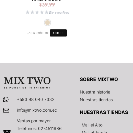
$
39.99
Sin reseñas
-10% CÓDIGO
10OFF
SOBRE MIXTWO
Nuestra historia
+593 98 040 7332
Nuestras tiendas
info@mixtwo.com.ec
NUESTRAS TIENDAS
Ventas por mayor
Mall el Alto
Teléfonos: 02-4511986
Mall el Jardin