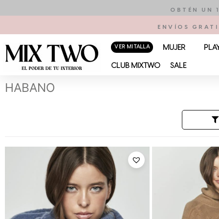
Ir
OBTÉN UN 
al
ENVÍOS GRATI
contenido
VER MI TALLA
MUJER
PLA
CLUB MIXTWO
SALE
HABANO