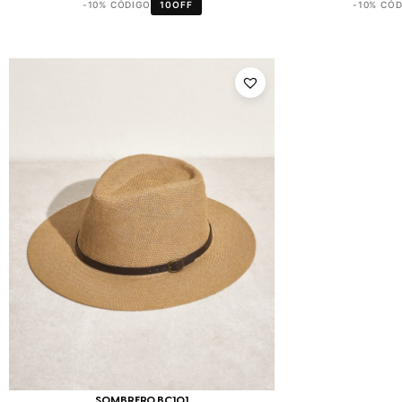
-10% CÓDIGO
10OFF
-10% CÓ
SOMBRERO BC101