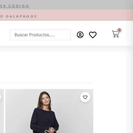
ER CÓDIGO
PTO GALÁPAGOS
0
Carrit
Search
...