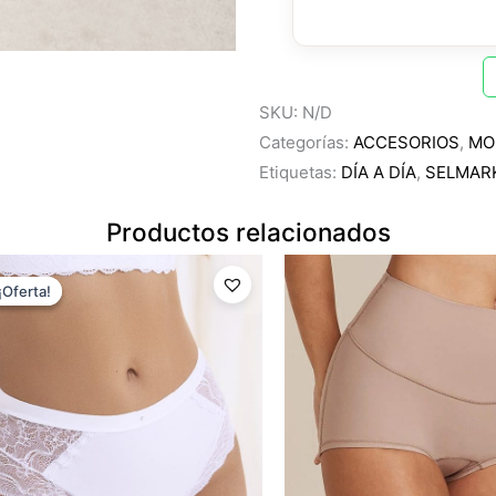
SKU:
N/D
Categorías:
ACCESORIOS
,
MO
Etiquetas:
DÍA A DÍA
,
SELMAR
Productos relacionados
El
El
precio
precio
¡Oferta!
¡Oferta!
original
actual
era:
es:
$11.99.
$8.39.