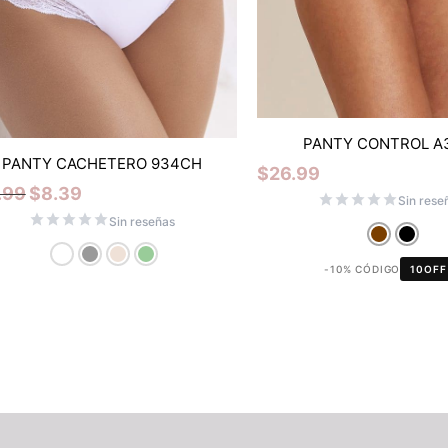
PANTY CONTROL A
PANTY CACHETERO 934CH
$
26.99
.99
$
8.39
Sin rese
Sin reseñas
-10% CÓDIGO
10OFF