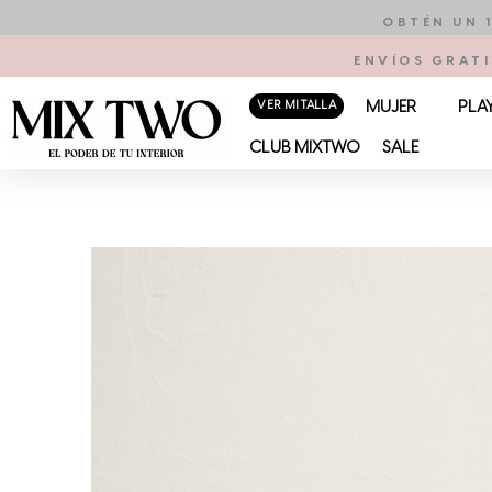
Ir
OBTÉN UN 
al
ENVÍOS GRATI
contenido
VER MI TALLA
MUJER
PLA
CLUB MIXTWO
SALE