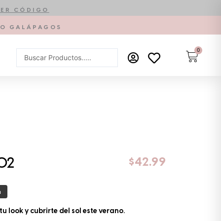
ER CÓDIGO
PTO GALÁPAGOS
0
Carrit
Search
...
$
42.99
02
a
 look y cubrirte del sol este verano.