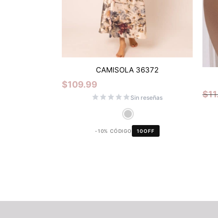
CAMISOLA 36372
$
109.99
$
11
Sin reseñas
-10% CÓDIGO
10OFF