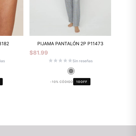
Mixtwo - Lencería y Ropa
3182
PIJAMA PANTALÓN 2P P11473
Interior
$
81.99
En línea
ñas
Sin reseñas
¡Hola! 👋
-10% CÓDIGO
10OFF
Gracias por visitarnos. Te asesoramos
personalmente con tu compra: tallas,
envíos y pagos.
Recuerda: 10% de descuento en tu
primera compra 🎁
Contáctanos por el canal que prefieras 💕