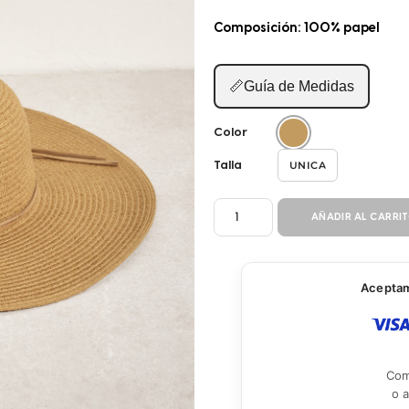
Composición: 100% papel
📏
Guía de Medidas
Color
UNICA
Talla
SOMBRERO
AÑADIR AL CARRI
BC102
cantidad
Aceptamo
Com
o 