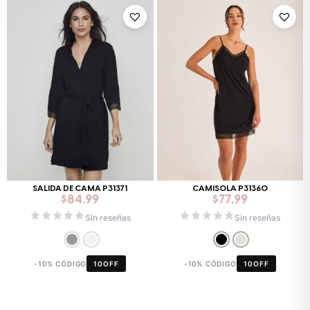
SALIDA DE CAMA P31371
CAMISOLA P31360
$
84.99
$
77.99
Sin reseñas
Sin reseñas
-10% CÓDIGO
10OFF
-10% CÓDIGO
10OFF