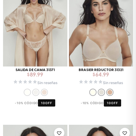
SALIDA DE CAMA 31371
BRASIER REDUCTOR 31321
$
89.99
$
64.99
Sin reseñas
Sin reseñas
-10% CÓDIGO
10OFF
-10% CÓDIGO
10OFF