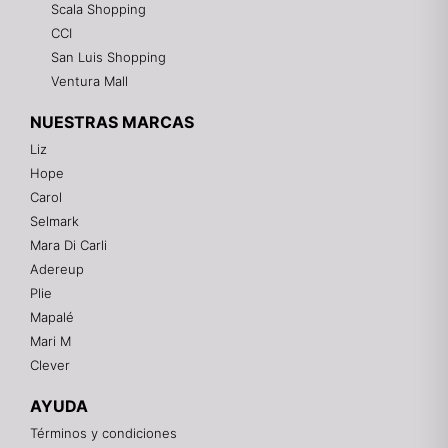
Scala Shopping
CCI
San Luis Shopping
Ventura Mall
NUESTRAS MARCAS
Liz
Hope
Mixtwo - Lencería y Ropa Interior
Carol
En línea
Selmark
Mara Di Carli
Adereup
¡Hola! 👋
Plie
Gracias por visitarnos. Te asesoramos
Mapalé
personalmente con tu compra: tallas, envíos y
pagos.
Mari M
Clever
Recuerda: 10% de descuento en tu primera compra
🎁
AYUDA
Contáctanos por el canal que prefieras 💕
Términos y condiciones