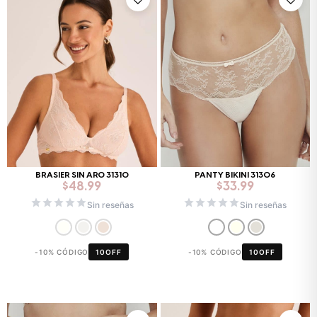
BRASIER SIN ARO 31310
PANTY BIKINI 31306
$
48.99
$
33.99
Sin reseñas
Sin reseñas
-10% CÓDIGO
10OFF
-10% CÓDIGO
10OFF