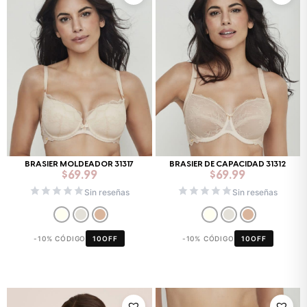
BRASIER MOLDEADOR 31317
BRASIER DE CAPACIDAD 31312
$
69.99
$
69.99
Sin reseñas
Sin reseñas
-10% CÓDIGO
10OFF
-10% CÓDIGO
10OFF