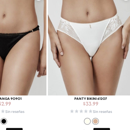
TANGA 90901
PANTY BIKINI 61207
32.99
$
33.99
Sin reseñas
Sin reseñas