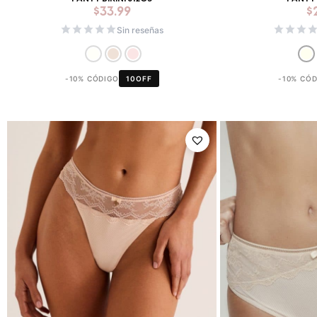
$
33.99
$
Sin reseñas
-10% CÓDIGO
10OFF
-10% CÓ