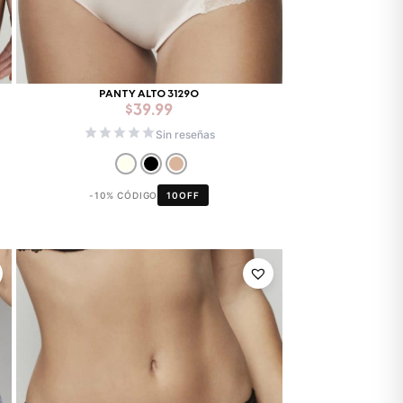
PANTY ALTO 31290
$
39.99
Sin reseñas
-10% CÓDIGO
10OFF