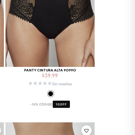
PANTY CINTURA ALTA 90990
$
39.99
Sin reseñas
-10% CÓDIGO
10OFF