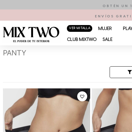
Ir
OBTÉN UN 
al
ENVÍOS GRATI
contenido
VER MI TALLA
MUJER
PLA
CLUB MIXTWO
SALE
PANTY