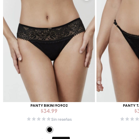
PANTY BIKINI 90902
PANTY 
$
34.99
$
Sin reseñas