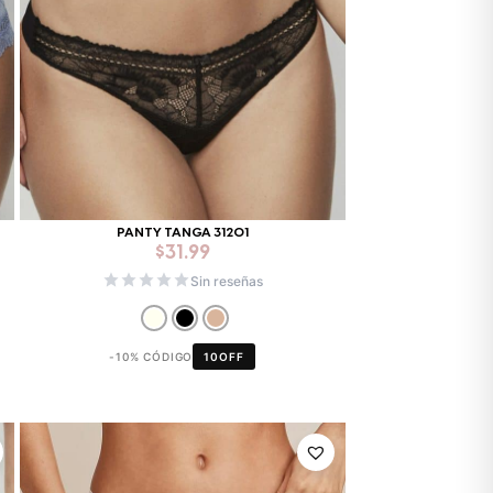
PANTY TANGA 31201
$
31.99
Sin reseñas
-10% CÓDIGO
10OFF