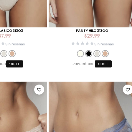
LASICO 31303
PANTY HILO 31300
37.99
$
29.99
Sin reseñas
Sin reseñas
DIGO
10OFF
-10% CÓDIGO
10OFF