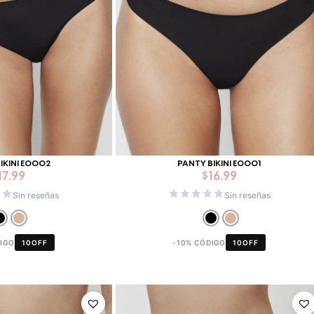
IKINI E0002
PANTY BIKINI E0001
17.99
$
16.99
Sin reseñas
Sin reseñas
DIGO
10OFF
-10% CÓDIGO
10OFF