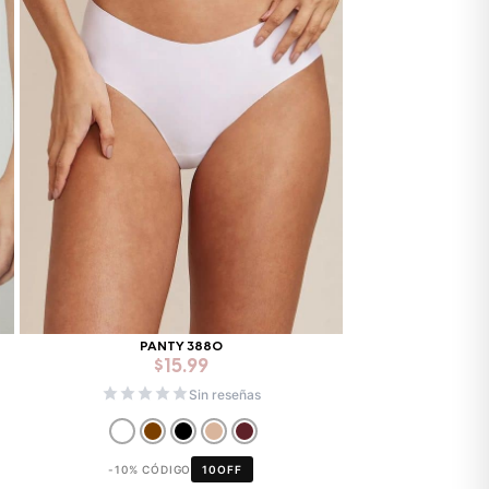
Mixtwo - Lencería y Ropa
PANTY 3880
Interior
$
15.99
En línea
Sin reseñas
¡Hola! 👋
-10% CÓDIGO
10OFF
Gracias por visitarnos. Te asesoramos