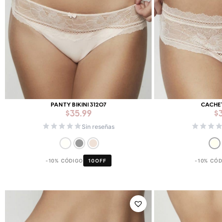
PANTY BIKINI 31207
CACHE
$
35.99
$
Sin reseñas
-10% CÓDIGO
10OFF
-10% CÓ