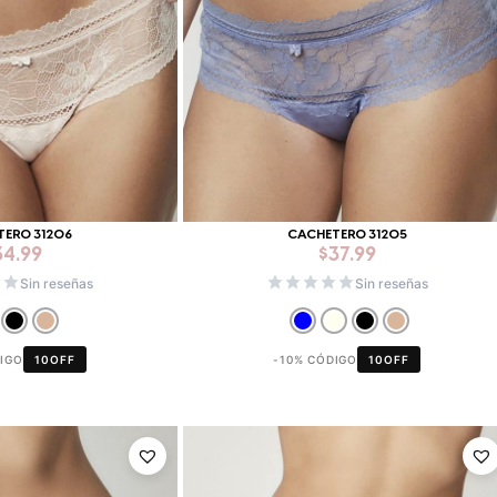
TERO 31206
CACHETERO 31205
34.99
$
37.99
Sin reseñas
Sin reseñas
DIGO
10OFF
-10% CÓDIGO
10OFF