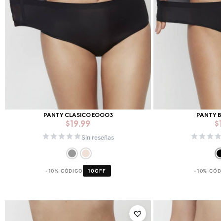
PANTY CLASICO E0003
PANTY B
$
19.99
$
Sin reseñas
-10% CÓDIGO
10OFF
-10% CÓ