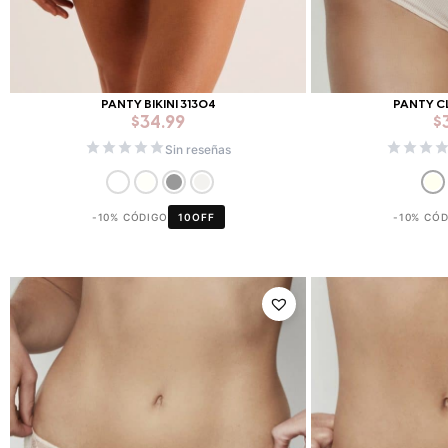
PANTY BIKINI 31304
PANTY C
$
34.99
$
Sin reseñas
-10% CÓDIGO
10OFF
-10% CÓ