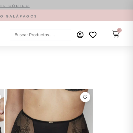
ER CÓDIGO
PTO GALÁPAGOS
0
Carrit
Search
...