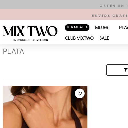
Ir
OBTÉN UN 
al
ENVÍOS GRATI
contenido
VER MI TALLA
MUJER
PLA
CLUB MIXTWO
SALE
PLATA