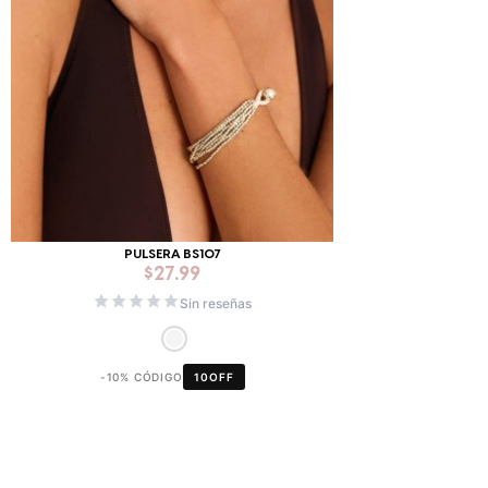
PULSERA BS107
$
27.99
Sin reseñas
-10% CÓDIGO
10OFF