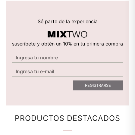
Sé parte de la experiencia
suscríbete y obtén un 10% en tu primera compra
N
o
E
m
m
b
REGISTRARSE
a
r
i
e
l
PRODUCTOS DESTACADOS