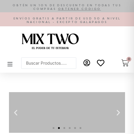
Ir
OBTÉN UN 10% DE DESCUENTO EN TODAS TUS
COMPRAS
OBTENER CÓDIGO
al
contenido
ENVÍOS GRATIS A PARTIR DE USD 50 A NIVEL
NACIONAL - EXCEPTO GALÁPAGOS
0
Car
Search
...