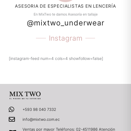
En MixTwo te damos Asesoría en tallaje
@mixtwo_underwear
Instagram
[instagram-feed num=4 cols=4 showfollow=false]
+593 98 040 7332
info@mixtwo.com.ec
Ventas por mayor Teléfonos: 02-4511986 Atención