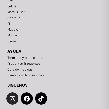
Carol
En línea
Selmark
Mara Di Carli
Adereup
¡Hola! 👋
Plie
Gracias por visitarnos. Te asesoramos
Mapalé
personalmente con tu compra: tallas, envíos y
pagos.
Mari M
Clever
Recuerda: 10% de descuento en tu primera compra
🎁
AYUDA
Contáctanos por el canal que prefieras 💕
Términos y condiciones
Preguntas frecuentes
WhatsApp
Guía de medidas
Cambios y devoluciones
Instagram
SIGUENOS
I
F
T
Teléfono
n
a
i
s
c
k