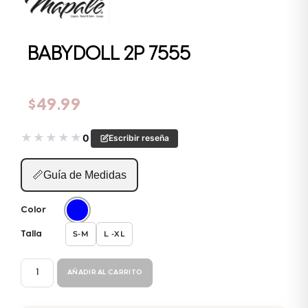
BABYDOLL 2P 7555
$
49.99
★
★
★
★
★
0
Escribir reseña
📏
Guía de Medidas
Color
S-M
L -XL
Talla
BABYDOLL
AÑADIR AL CARRITO
2P
7555