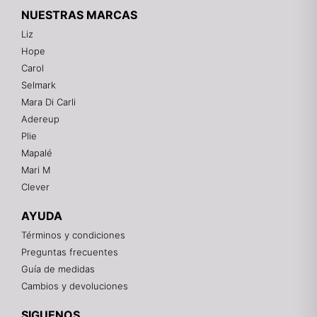
NUESTRAS MARCAS
Liz
Hope
Mixtwo - Lencería y Ropa Interior
Carol
En línea
Selmark
Mara Di Carli
Adereup
¡Hola! 👋
Plie
Gracias por visitarnos. Te asesoramos
Mapalé
personalmente con tu compra: tallas, envíos y
pagos.
Mari M
Clever
Recuerda: 10% de descuento en tu primera compra
🎁
AYUDA
Contáctanos por el canal que prefieras 💕
Términos y condiciones
Preguntas frecuentes
WhatsApp
Guía de medidas
Cambios y devoluciones
Instagram
SIGUENOS