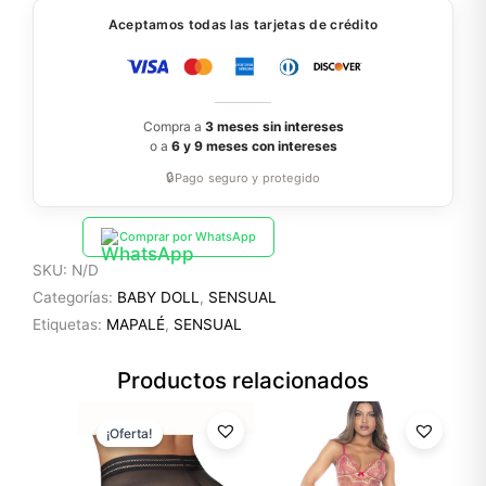
cantidad
Aceptamos todas las tarjetas de crédito
Compra a
3 meses sin intereses
o a
6 y 9 meses con intereses
🔒
Pago seguro y protegido
Comprar por WhatsApp
SKU:
N/D
Categorías:
BABY DOLL
,
SENSUAL
Etiquetas:
MAPALÉ
,
SENSUAL
Productos relacionados
El
El
precio
precio
¡Oferta!
¡Oferta!
original
actual
era:
es:
$14.99.
$10.49.