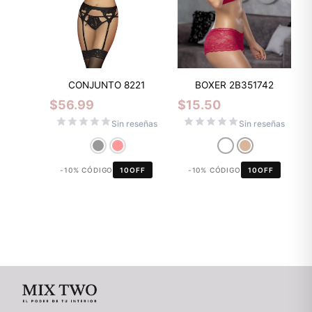
CONJUNTO 8221
BOXER 2B351742
$
56.99
$
15.50
Sin reseñas
Sin reseñas
-10% CÓDIGO
10OFF
-10% CÓDIGO
10OFF