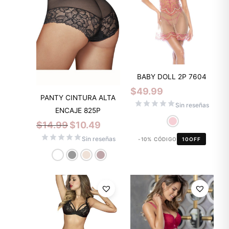
BABY DOLL 2P 7604
$
49.99
PANTY CINTURA ALTA
Sin reseñas
ENCAJE 825P
$
14.99
$
10.49
Sin reseñas
-10% CÓDIGO
10OFF