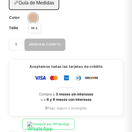
📏
Guía de Medidas
Color
M-L
Talla
BODY
AÑADIR AL CARRITO
SENSUAL
8650
cantidad
Aceptamos todas las tarjetas de crédito
Compra a
3 meses sin intereses
o a
6 y 9 meses con intereses
🔒
Pago seguro y protegido
Comprar por WhatsApp