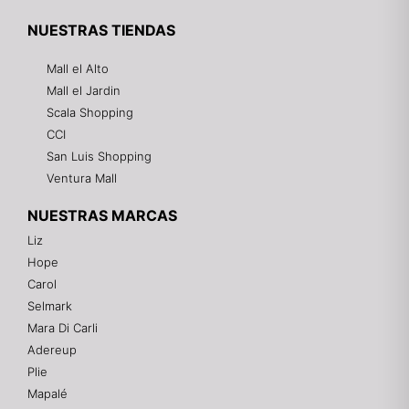
NUESTRAS TIENDAS
Mall el Alto
Mall el Jardin
Scala Shopping
CCI
San Luis Shopping
Ventura Mall
NUESTRAS MARCAS
Liz
Hope
Mixtwo - Lencería y Ropa Interior
Carol
En línea
Selmark
Mara Di Carli
Adereup
¡Hola! 👋
Plie
Gracias por visitarnos. Te asesoramos
Mapalé
personalmente con tu compra: tallas, envíos y