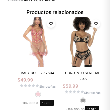
Productos relacionados
BABY DOLL 2P 7604
CONJUNTO SENSUAL
8845
$
49.99
$
59.99
Sin reseñas
Sin reseñas
-10% CÓDIGO
10OFF
-10% CÓDIGO
10OFF