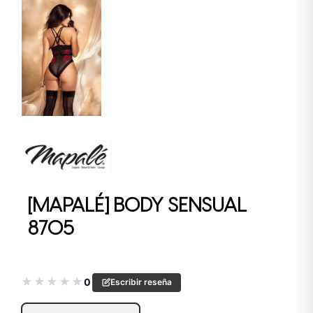
[MAPALÉ] BODY SENSUAL
8705
★
★
★
★
★
0
Escribir reseña