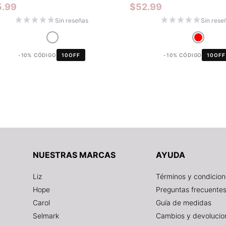
5.99
$
52.99
Sin reseñas
Sin rese
-10% CÓDIGO
10OFF
-10% CÓDIGO
10OFF
NUESTRAS MARCAS
AYUDA
Liz
Términos y condicio
Hope
Preguntas frecuente
Carol
Guía de medidas
Selmark
Cambios y devolucio