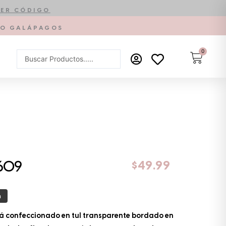
ER CÓDIGO
PTO GALÁPAGOS
0
Carrit
Search
...
$
49.99
609
a
tá confeccionado en tul transparente bordado en