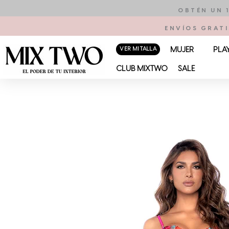
Ir
OBTÉN UN 
al
ENVÍOS GRATI
contenido
VER MI TALLA
MUJER
PLA
CLUB MIXTWO
SALE