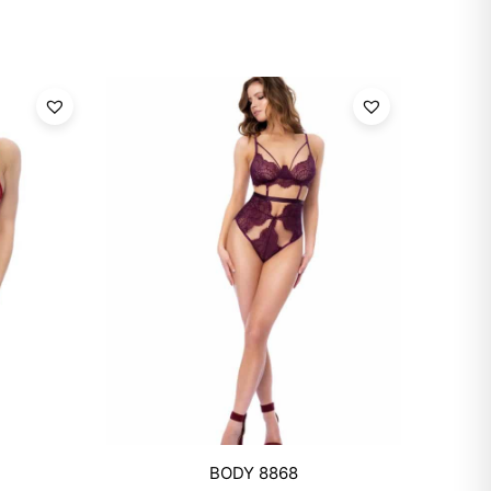
Mixtwo - Lencería y Ropa
BODY 8868