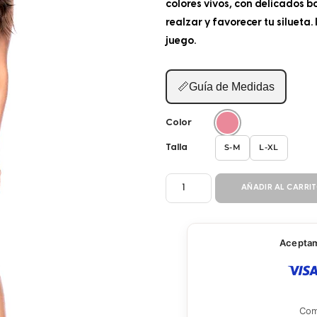
colores vivos, con delicados 
realzar y favorecer tu silueta.
juego.
📏
Guía de Medidas
Color
S-M
L-XL
Talla
BABY
AÑADIR AL CARRI
DOLL
2P
7609
Aceptamo
cantidad
Com