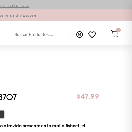
ER CÓDIGO
PTO GALÁPAGOS
0
Carrit
Search
...
$
47.99
8707
a
ro atrevido presente en la malla fishnet, el