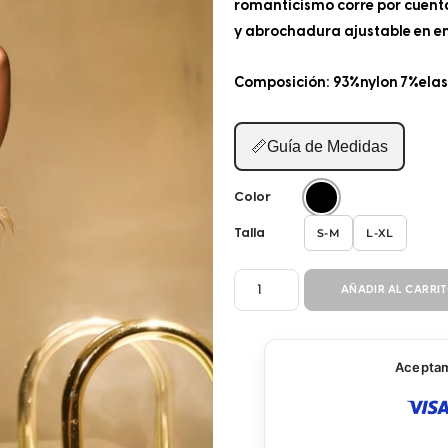
romanticismo corre por cuenta
y abrochadura ajustable en en
Composición: 93%nylon 7%ela
📏
Guía de Medidas
Color
S-M
L-XL
Talla
BODY
AÑADIR AL CARRI
SENSUAL
8707
cantidad
Aceptamo