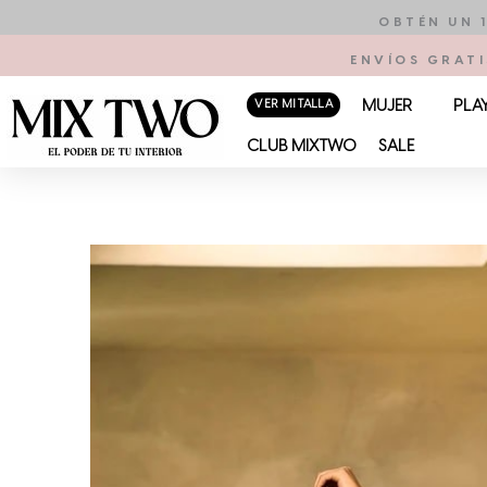
Ir
OBTÉN UN 
al
ENVÍOS GRATI
contenido
VER MI TALLA
MUJER
PLA
CLUB MIXTWO
SALE