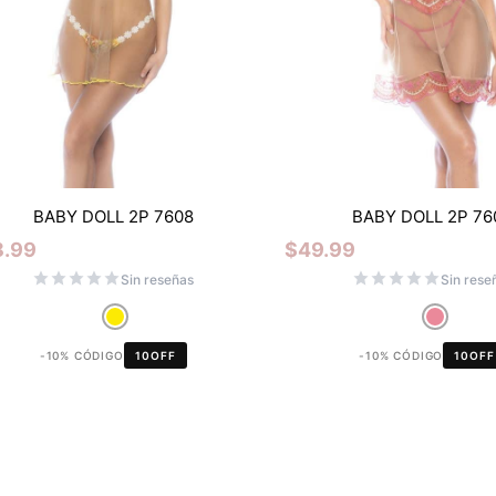
BABY DOLL 2P 7608
BABY DOLL 2P 76
8.99
$
49.99
Sin reseñas
Sin rese
-10% CÓDIGO
10OFF
-10% CÓDIGO
10OFF