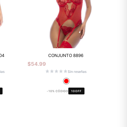
Mixtwo - Lencería y Ropa
04
CONJUNTO 8896
Interior
$
54.99
En línea
ñas
Sin reseñas
¡Hola! 👋
-10% CÓDIGO
10OFF
Gracias por visitarnos. Te asesoramos
personalmente con tu compra: tallas,
envíos y pagos.
Recuerda: 10% de descuento en tu
primera compra 🎁
Contáctanos por el canal que prefieras 💕