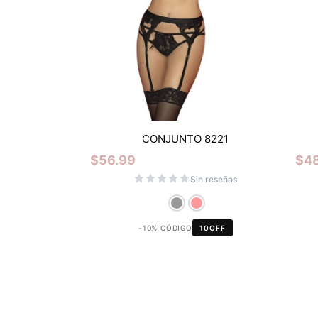
CONJUNTO 8221
$
56.99
$
4
Sin reseñas
-10% CÓDIGO
10OFF