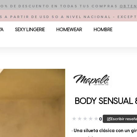
10% DE DESCUENTO EN TODAS TUS COMPRAS
OBTEN
S A PARTIR DE USD 50 A NIVEL NACIONAL - EXCE
YA
SEXY LINGERIE
HOMEWEAR
HOMBRE
BODY SENSUAL 
★
★
★
★
★
0
Escribir reseñ
• Una silueta clásica con un gi