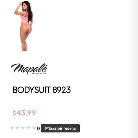
BODYSUIT 8923
$
43.99
★
★
★
★
★
0
Escribir reseña