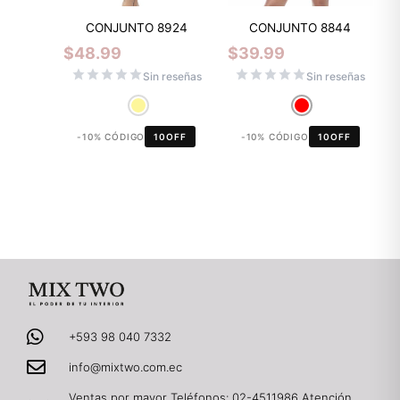
CONJUNTO 8844
CONJUNTO 8924
$
39.99
$
48.99
Sin reseñas
Sin reseñas
-10% CÓDIGO
10OFF
-10% CÓDIGO
10OFF
+593 98 040 7332
info@mixtwo.com.ec
Ventas por mayor Teléfonos: 02-4511986 Atención