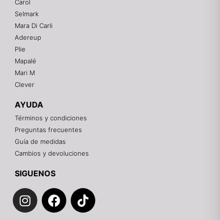
Carol
En línea
Selmark
Mara Di Carli
Adereup
¡Hola! 👋
Plie
Gracias por visitarnos. Te asesoramos
Mapalé
personalmente con tu compra: tallas, envíos y
pagos.
Mari M
Clever
Recuerda: 10% de descuento en tu primera compra
🎁
AYUDA
Contáctanos por el canal que prefieras 💕
Términos y condiciones
Preguntas frecuentes
WhatsApp
Guía de medidas
Cambios y devoluciones
Instagram
SIGUENOS
I
F
T
Teléfono
n
a
i
s
c
k