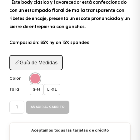
• Este body clásico y favorecedor está confeccionado
con un estampado floral de malla transparente con
ribetes de encaje, presenta un escote pronunciado y un
cierre de entrepierna con ganchos.
Composición: 85% nylon 15% spandex
📏
Guía de Medidas
Color
S-M
L -XL
Talla
BODYSUIT
AÑADIR AL CARRITO
8923
cantidad
Aceptamos todas las tarjetas de crédito