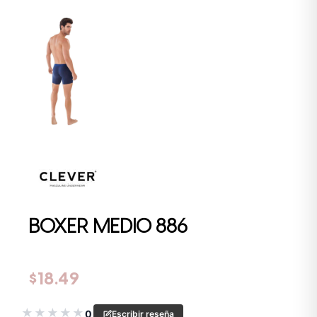
BOXER MEDIO 886
$
18.49
★
★
★
★
★
0
Escribir reseña