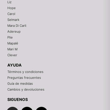
Liz
Hope
Mixtwo - Lencería y Ropa Interior
Carol
En línea
Selmark
Mara Di Carli
Adereup
¡Hola! 👋
Plie
Gracias por visitarnos. Te asesoramos
Mapalé
personalmente con tu compra: tallas, envíos y
pagos.
Mari M
Clever
Recuerda: 10% de descuento en tu primera compra
🎁
AYUDA
Contáctanos por el canal que prefieras 💕
Términos y condiciones
Preguntas frecuentes
WhatsApp
Guía de medidas
Cambios y devoluciones
Instagram
SIGUENOS
I
F
T