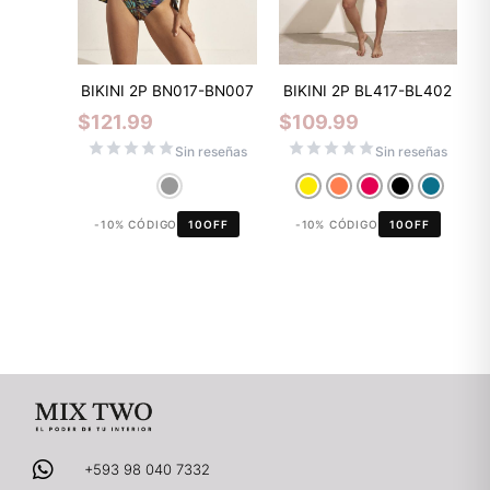
BIKINI 2P BN017-BN007
BIKINI 2P BL417-BL402
$
121.99
$
109.99
Sin reseñas
Sin reseñas
-10% CÓDIGO
10OFF
-10% CÓDIGO
10OFF
+593 98 040 7332