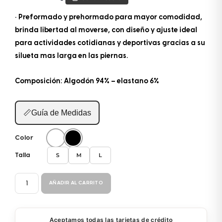
• Preformado y prehormado para mayor comodidad,
brinda libertad al moverse, con diseño y ajuste ideal
para actividades cotidianas y deportivas gracias a su
silueta mas larga en las piernas.
Composición: Algodón 94% – elastano 6%
📏
Guía de Medidas
Color
S
M
L
Talla
BOXER
AÑADIR AL CARRITO
MEDIO
886
cantidad
Aceptamos todas las tarjetas de crédito