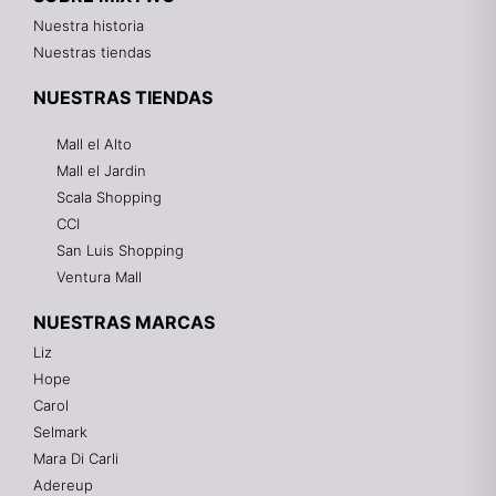
Nuestra historia
Nuestras tiendas
NUESTRAS TIENDAS
Mall el Alto
Mall el Jardin
Scala Shopping
CCI
San Luis Shopping
Ventura Mall
NUESTRAS MARCAS
Liz
Hope
Mixtwo - Lencería y Ropa Interior
Carol
En línea
Selmark
Mara Di Carli
Adereup
¡Hola! 👋