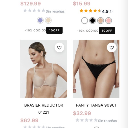
$
129.99
$
15.99
4.5
Sin reseñas
(1)
-10% CÓDIGO
10OFF
-10% CÓDIGO
10OFF
BRASIER REDUCTOR
PANTY TANGA 90901
61221
$
32.99
$
62.99
Sin reseñas
Sin reseñas