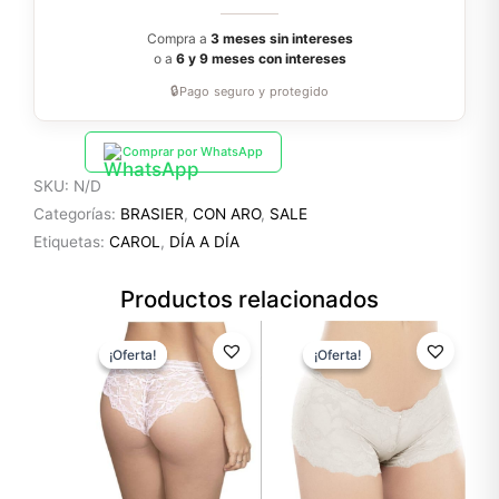
Compra a
3 meses sin intereses
o a
6 y 9 meses con intereses
🔒
Pago seguro y protegido
Comprar por WhatsApp
SKU:
N/D
Categorías:
BRASIER
,
CON ARO
,
SALE
Etiquetas:
CAROL
,
DÍA A DÍA
Productos relacionados
El
El
El
El
precio
precio
precio
precio
¡Oferta!
¡Oferta!
¡Oferta!
¡Oferta!
original
actual
original
actual
era:
es:
era:
es:
$18.60.
$13.02.
$10.99.
$7.69.