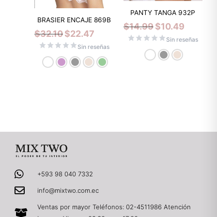
PANTY TANGA 932P
BRASIER ENCAJE 869B
$
14.99
$
10.49
$
32.10
$
22.47
Sin reseñas
Sin reseñas
+593 98 040 7332
info@mixtwo.com.ec
Ventas por mayor Teléfonos: 02-4511986 Atención