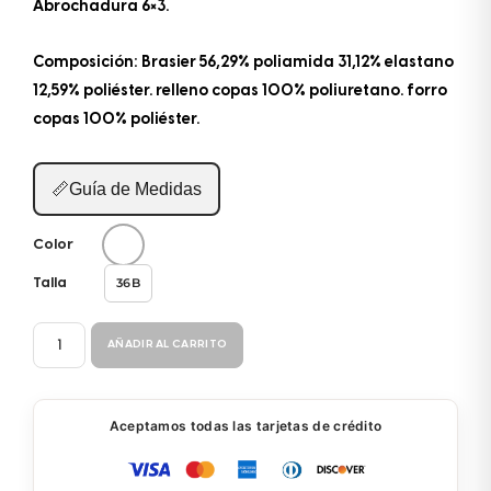
Abrochadura 6×3.
Composición: Brasier 56,29% poliamida 31,12% elastano
12,59% poliéster. relleno copas 100% poliuretano. forro
copas 100% poliéster.
📏
Guía de Medidas
Color
36B
Talla
BRASIER
AÑADIR AL CARRITO
ESPALDA
ANCHA
948B
Aceptamos todas las tarjetas de crédito
cantidad