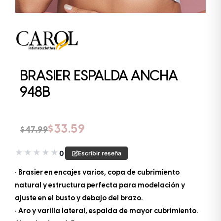
BRASIER ESPALDA ANCHA
948B
El precio original era: $47.99.
El precio actual es: $33.59.
$
33.59
$
47.99
★
★
★
★
★
0
Escribir reseña
• Brasier en encajes varios, copa de cubrimiento
natural y estructura perfecta para modelación y
ajuste en el busto y debajo del brazo.
• Aro y varilla lateral, espalda de mayor cubrimiento.