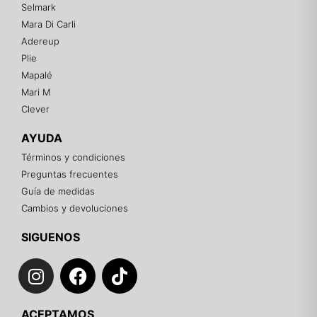
Selmark
Mara Di Carli
Adereup
¡Hola! 👋
Plie
Gracias por visitarnos. Te asesoramos
Mapalé
personalmente con tu compra: tallas, envíos y
pagos.
Mari M
Clever
Recuerda: 10% de descuento en tu primera compra
🎁
AYUDA
Contáctanos por el canal que prefieras 💕
Términos y condiciones
Preguntas frecuentes
WhatsApp
Guía de medidas
Cambios y devoluciones
Instagram
SIGUENOS
I
F
T
Teléfono
n
a
i
s
c
k
Email
ACEPTAMOS