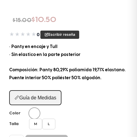
El precio original era: $15.00.
El precio actual es: $10.50.
$
10.50
$
15.00
★
★
★
★
★
0
Escribir reseña
• Panty en encaje y Tull
• Sin elastico en la parte posterior
Composición: Panty 80,29% poliamida 19,71% elastano.
Puente interior 50% poliéster 50% algodón.
📏
Guía de Medidas
Color
M
L
Talla