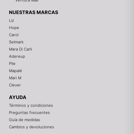
Ventura Mall
NUESTRAS MARCAS
Liz
Hope
Mixtwo - Lencería y Ropa Interior
Carol
En línea
Selmark
Mara Di Carli
Adereup
¡Hola! 👋
Plie
Gracias por visitarnos. Te asesoramos
Mapalé
personalmente con tu compra: tallas, envíos y
pagos.
Mari M
Clever
Recuerda: 10% de descuento en tu primera compra
🎁
AYUDA
Contáctanos por el canal que prefieras 💕
Términos y condiciones
Preguntas frecuentes
WhatsApp
Guía de medidas
Cambios y devoluciones