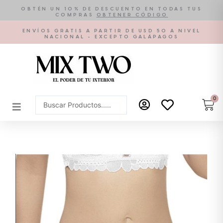
Ir
OBTÉN UN 10% DE DESCUENTO EN TODAS TUS
COMPRAS
OBTENER CÓDIGO
al
contenido
ENVÍOS GRATIS A PARTIR DE USD 50 A NIVEL
NACIONAL - EXCEPTO GALÁPAGOS
0
Car
Search
...