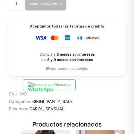
PANTY
AÑADIR AL CARRITO
ENCAJE
868P
cantidad
Aceptamos todas las tarjetas de crédito
Compra a
3 meses sin intereses
o a
6 y 9 meses con intereses
🔒
Pago seguro y protegido
Comprar por WhatsApp
SKU:
N/D
Categorías:
BIKINI
,
PANTY
,
SALE
Etiquetas:
CAROL
,
SENSUAL
Productos relacionados
El
El
El
El