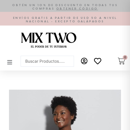
Ir
OBTÉN UN 10% DE DESCUENTO EN TODAS TUS
COMPRAS
OBTENER CÓDIGO
al
contenido
ENVÍOS GRATIS A PARTIR DE USD 50 A NIVEL
NACIONAL - EXCEPTO GALÁPAGOS
0
Car
Search
...