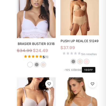
$34.99.
$24.49.
PUSH UP REALCE 51249
BRASIER BUSTIER 931B
$
37.99
$
34.99
$
24.49
Sin reseñas
5
(1)
-10% CÓDIGO
10OFF