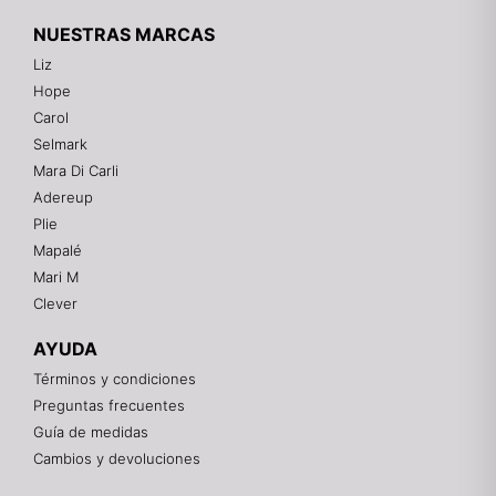
NUESTRAS MARCAS
Liz
Hope
Mixtwo - Lencería y Ropa Interior
Carol
En línea
Selmark
Mara Di Carli
Adereup
¡Hola! 👋
Plie
Gracias por visitarnos. Te asesoramos
Mapalé
personalmente con tu compra: tallas, envíos y
pagos.
Mari M
Clever
Recuerda: 10% de descuento en tu primera compra
🎁
AYUDA
Contáctanos por el canal que prefieras 💕
Términos y condiciones
Preguntas frecuentes
WhatsApp
Guía de medidas
Cambios y devoluciones
Instagram