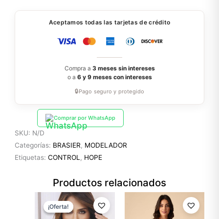
Aceptamos todas las tarjetas de crédito
Compra a
3 meses sin intereses
o a
6 y 9 meses con intereses
🔒
Pago seguro y protegido
Comprar por WhatsApp
SKU:
N/D
Categorías:
BRASIER
,
MODELADOR
Etiquetas:
CONTROL
,
HOPE
Productos relacionados
El
El
precio
precio
¡Oferta!
¡Oferta!
original
actual
era:
es: