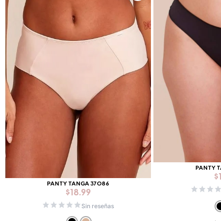
PANTY 
$
PANTY TANGA 37086
$
18.99
Sin reseñas