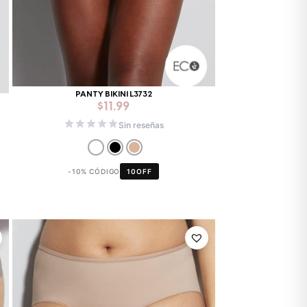
PANTY BIKINI L3732
$
11.99
Sin reseñas
-10% CÓDIGO
10OFF