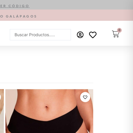
ER CÓDIGO
PTO GALÁPAGOS
0
Carrit
Search
...