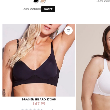
-10% CÓ
-10% CÓDIGO
10OFF
BRASIER SIN ARO 27085
$
47.99