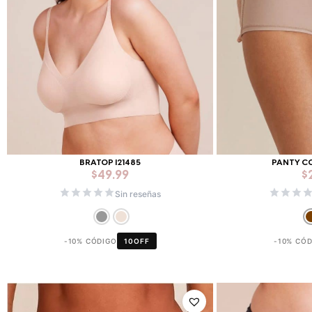
BRATOP I21485
PANTY C
$
49.99
$
Sin reseñas
-10% CÓDIGO
10OFF
-10% CÓ