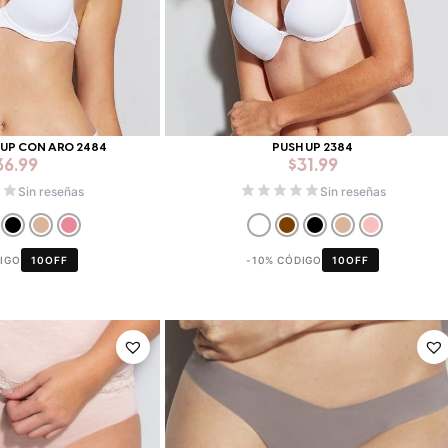
 UP CON ARO 2484
PUSH UP 2384
36.99
$
31.99
Sin reseñas
Sin reseñas
DIGO
10OFF
-10% CÓDIGO
10OFF