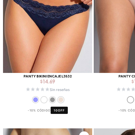
PANTY BIKINI ENCAJE L3532
PANTY C
$
14.69
$
Sin reseñas
-10% CÓDIGO
10OFF
-10% CÓ