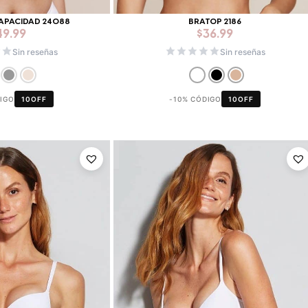
CAPACIDAD 24088
BRATOP 2186
49.99
$
36.99
Sin reseñas
Sin reseñas
DIGO
10OFF
-10% CÓDIGO
10OFF