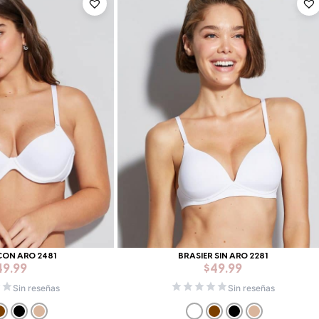
CON ARO 2481
BRASIER SIN ARO 2281
49.99
$
49.99
Sin reseñas
Sin reseñas