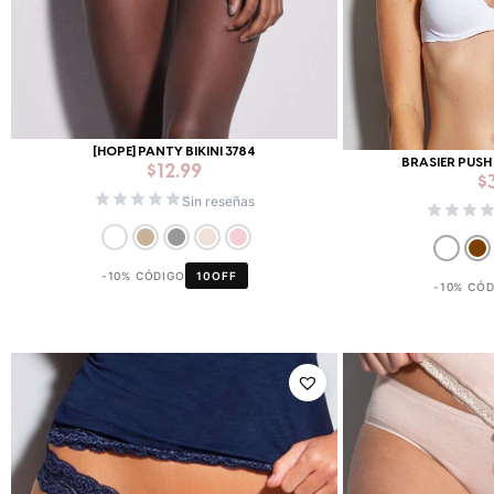
[HOPE] PANTY BIKINI 3784
BRASIER PUSH
$
12.99
$
Sin reseñas
-10% CÓDIGO
10OFF
-10% CÓ