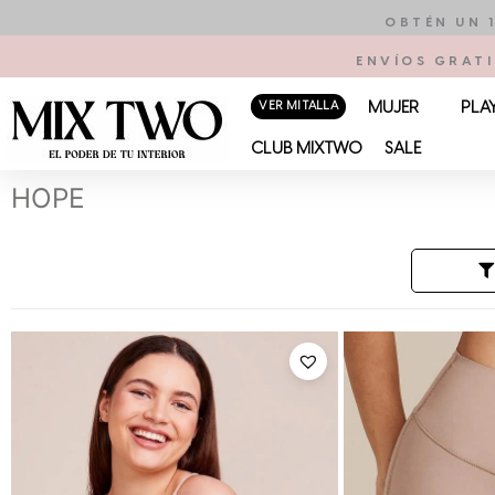
Ir
OBTÉN UN 
al
ENVÍOS GRATI
contenido
VER MI TALLA
MUJER
PLA
CLUB MIXTWO
SALE
HOPE