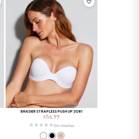
Mixtwo - Lencería y Ropa
BRASIER STRAPLESS PUSH UP 2081
Interior
$
56.99
En línea
Sin reseñas