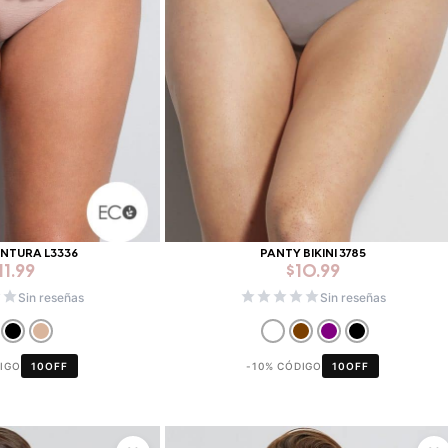
INTURA L3336
PANTY BIKINI 3785
11.99
$
10.99
Sin reseñas
Sin reseñas
DIGO
10OFF
-10% CÓDIGO
10OFF