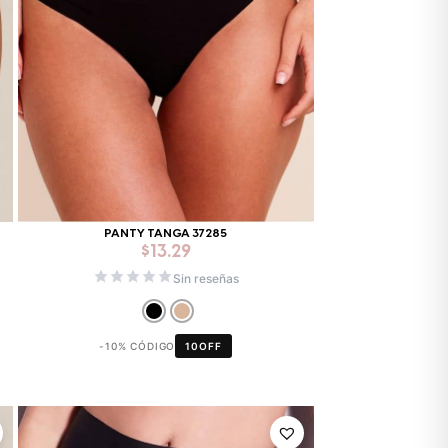
PANTY TANGA 37285
$
13.29
Sin reseñas
-10% CÓDIGO
10OFF