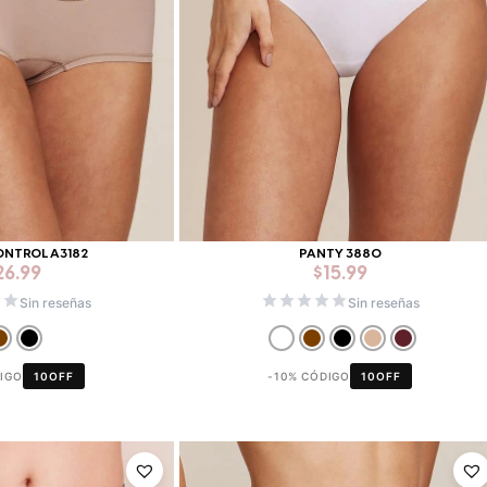
ONTROL A3182
PANTY 3880
26.99
$
15.99
Sin reseñas
Sin reseñas
DIGO
10OFF
-10% CÓDIGO
10OFF