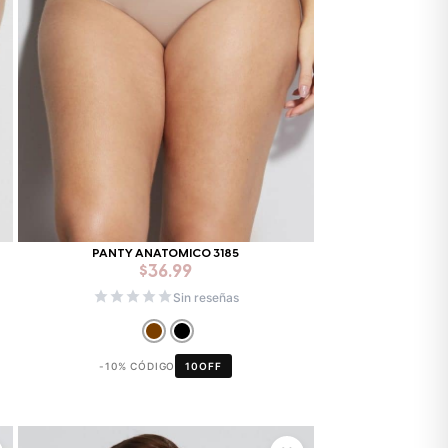
PANTY ANATOMICO 3185
$
36.99
Sin reseñas
-10% CÓDIGO
10OFF