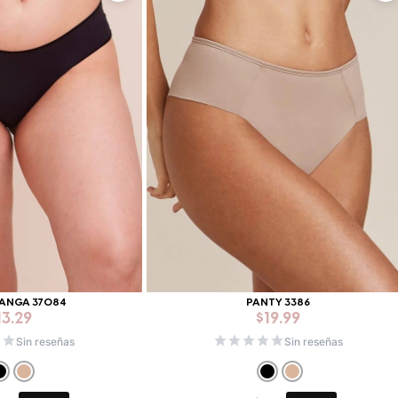
TANGA 37084
PANTY 3386
13.29
$
19.99
Sin reseñas
Sin reseñas