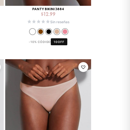
PANTY BIKINI 3884
$
12.99
Sin reseñas
-10% CÓDIGO
10OFF