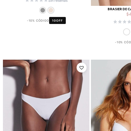
Sin reseñas
BRASIER DE 
$
-10% CÓDIGO
10OFF
-10% CÓ