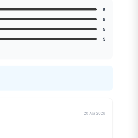
5
5
5
5
Mixtwo - Lencería y Ropa
Interior
20 Abr 2026
En línea
¡Hola! 👋