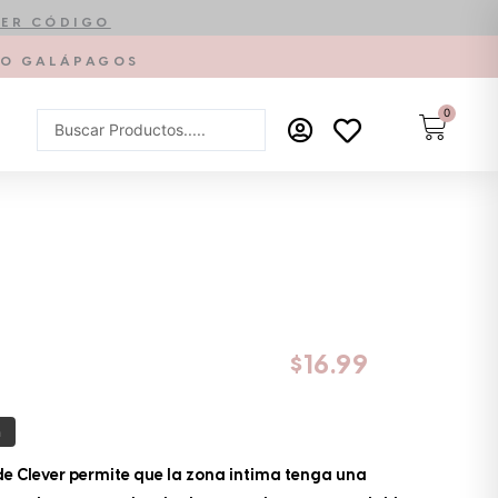
ER CÓDIGO
PTO GALÁPAGOS
0
Carrit
Search
...
$
16.99
a
 de Clever permite que la zona intima tenga una