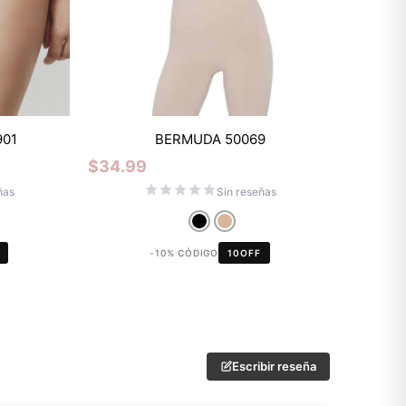
901
BERMUDA 50069
$
34.99
ñas
Sin reseñas
-10% CÓDIGO
10OFF
Escribir reseña