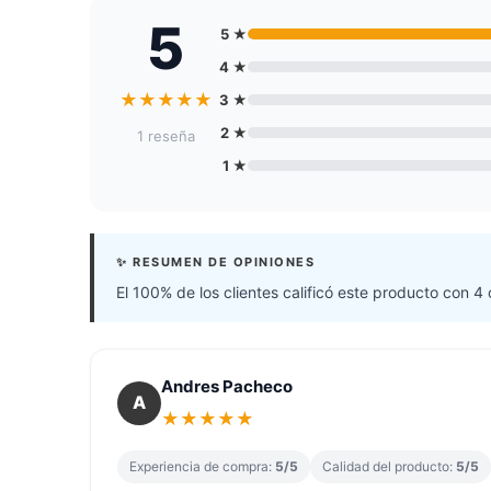
5
5 ★
4 ★
★
★
★
★
★
3 ★
2 ★
1 reseña
1 ★
✨ RESUMEN DE OPINIONES
El 100% de los clientes calificó este producto con 4 
Andres Pacheco
A
★
★
★
★
★
Experiencia de compra:
5/5
Calidad del producto:
5/5