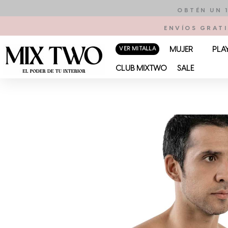
Ir
OBTÉN UN 
al
ENVÍOS GRATI
contenido
VER MI TALLA
MUJER
PLA
CLUB MIXTWO
SALE