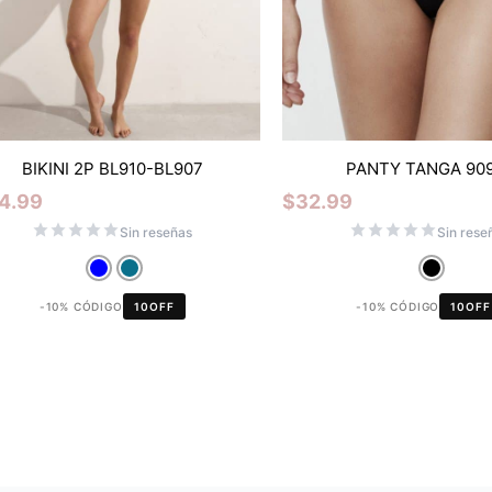
BIKINI 2P BL910-BL907
PANTY TANGA 90
4.99
$
32.99
Sin reseñas
Sin rese
-10% CÓDIGO
10OFF
-10% CÓDIGO
10OFF