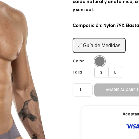
caída natural y anatómica, c
y sensual.
Composición: Nylon 79% Elast
📏
Guía de Medidas
Color
S
L
Talla
BRIEF
AÑADIR AL CARRI
1870
cantidad
Aceptamo