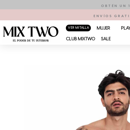
Ir
OBTÉN UN 
al
ENVÍOS GRATI
contenido
VER MI TALLA
MUJER
PLA
CLUB MIXTWO
SALE