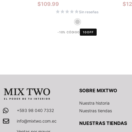
$
109.99
$
1
Sin reseñas
-10% CÓDIGO
10OFF
SOBRE MIXTWO
Nuestra historia
+593 98 040 7332
Nuestras tiendas
info@mixtwo.com.ec
NUESTRAS TIENDAS
Ventas por mayor