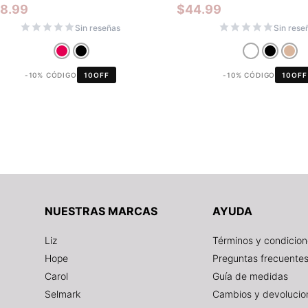
28.99
$
44.99
Sin reseñas
Sin rese
-10% CÓDIGO
10OFF
-10% CÓDIGO
10OFF
NUESTRAS MARCAS
AYUDA
Liz
Términos y condicio
Hope
Preguntas frecuente
Carol
Guía de medidas
Selmark
Cambios y devolucio