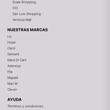
Scala Shopping
CCI
San Luis Shopping
Ventura Mall
NUESTRAS MARCAS
Liz
Hope
Mixtwo - Lencería y Ropa Interior
Carol
En línea
Selmark
Mara Di Carli
Adereup
¡Hola! 👋
Plie
Gracias por visitarnos. Te asesoramos
Mapalé
personalmente con tu compra: tallas, envíos y
pagos.
Mari M
Clever
Recuerda: 10% de descuento en tu primera compra
🎁
AYUDA
Contáctanos por el canal que prefieras 💕
Términos y condiciones