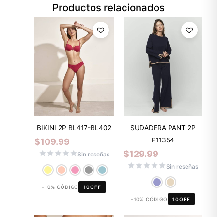
Productos relacionados
BIKINI 2P BL417-BL402
SUDADERA PANT 2P
P11354
$
109.99
$
129.99
Sin reseñas
Sin reseñas
-10% CÓDIGO
10OFF
-10% CÓDIGO
10OFF