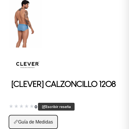
[CLEVER] CALZONCILLO 1208
★
★
★
★
★
0
Escribir reseña
📏
Guía de Medidas