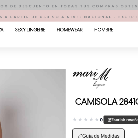
10% DE DESCUENTO EN TODAS TUS COMPRAS
OBTEN
S A PARTIR DE USD 50 A NIVEL NACIONAL - EXCE
YA
SEXY LINGERIE
HOMEWEAR
HOMBRE
CAMISOLA 2841
★
★
★
★
★
0
Escribir reseñ
📏
Guía de Medidas