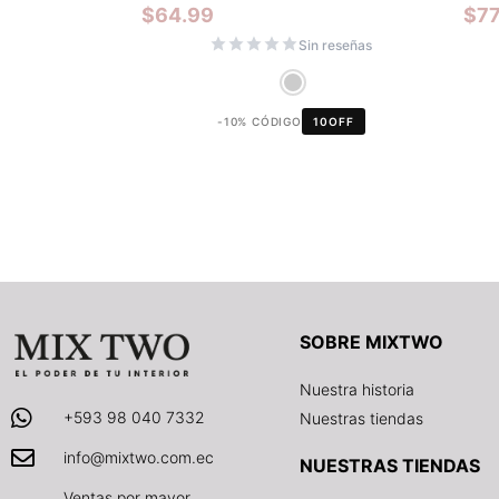
$
64.99
$
77
Sin reseñas
-10% CÓDIGO
10OFF
SOBRE MIXTWO
Nuestra historia
+593 98 040 7332
Nuestras tiendas
info@mixtwo.com.ec
NUESTRAS TIENDAS
Ventas por mayor