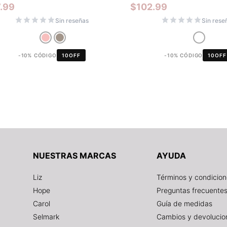
.99
$
102.99
Sin reseñas
Sin rese
-10% CÓDIGO
10OFF
-10% CÓDIGO
10OFF
NUESTRAS MARCAS
AYUDA
Liz
Términos y condicio
Hope
Preguntas frecuente
Carol
Guía de medidas
Selmark
Cambios y devolucio