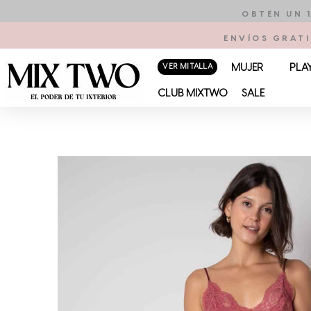
Ir
OBTÉN UN 
al
ENVÍOS GRATI
contenido
VER MI TALLA
MUJER
PLA
CLUB MIXTWO
SALE