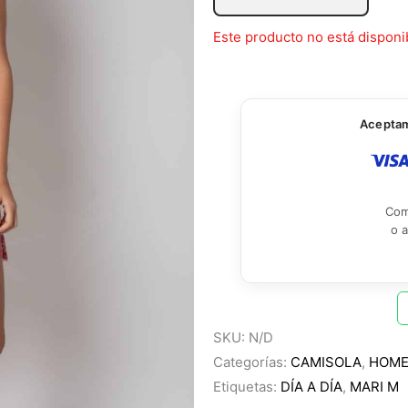
Este producto no está disponi
Aceptamo
Com
o 
SKU:
N/D
Categorías:
CAMISOLA
,
HOM
Etiquetas:
DÍA A DÍA
,
MARI M