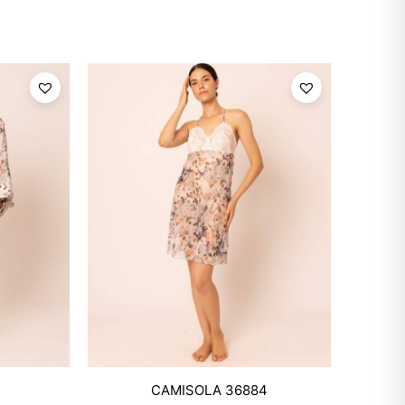
Mixtwo - Lencería y Ropa
CAMISOLA 36884