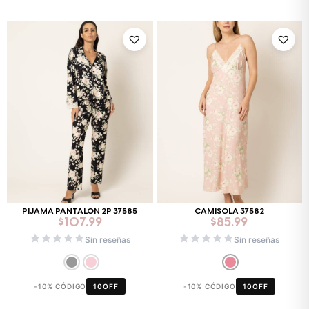
PIJAMA PANTALON 2P 37585
CAMISOLA 37582
$
107.99
$
85.99
Sin reseñas
Sin reseñas
-10% CÓDIGO
10OFF
-10% CÓDIGO
10OFF