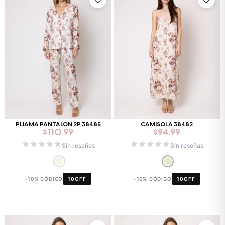
PIJAMA PANTALON 2P 38485
CAMISOLA 38482
$
110.99
$
94.99
Sin reseñas
Sin reseñas
-10% CÓDIGO
10OFF
-10% CÓDIGO
10OFF