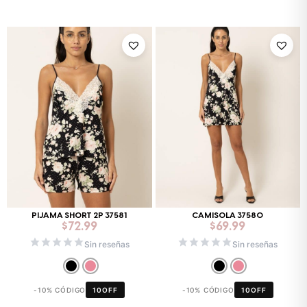
PIJAMA SHORT 2P 37581
CAMISOLA 37580
$
72.99
$
69.99
Sin reseñas
Sin reseñas
-10% CÓDIGO
10OFF
-10% CÓDIGO
10OFF