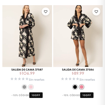
SALIDA DE CAMA 37587
SALIDA DE CAMA 37586
$
106.99
$
89.99
Sin reseñas
Sin reseñas
-10% CÓDIGO
10OFF
-10% CÓDIGO
10OFF