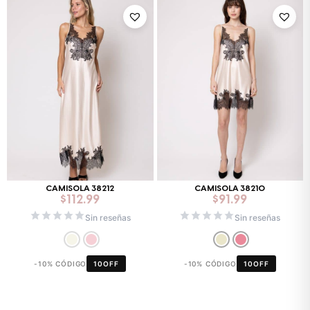
CAMISOLA 38212
CAMISOLA 38210
$
112.99
$
91.99
Sin reseñas
Sin reseñas
-10% CÓDIGO
10OFF
-10% CÓDIGO
10OFF