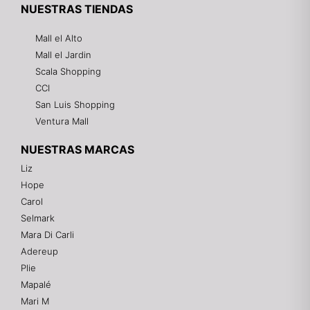
NUESTRAS TIENDAS
Mall el Alto
Mall el Jardin
Scala Shopping
CCI
San Luis Shopping
Ventura Mall
NUESTRAS MARCAS
Liz
Hope
Mixtwo - Lencería y Ropa Interior
Carol
En línea
Selmark
Mara Di Carli
Adereup
¡Hola! 👋
Plie
Gracias por visitarnos. Te asesoramos
Mapalé
personalmente con tu compra: tallas, envíos y
pagos.
Mari M