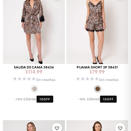
SALIDA DE CAMA 38636
PIJAMA SHORT 2P 38631
$
114.99
$
79.99
Sin reseñas
Sin reseñas
-10% CÓDIGO
10OFF
-10% CÓDIGO
10OFF