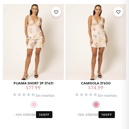
PIJAMA SHORT 2P 37631
CAMISOLA 37630
$
77.99
$
74.99
Sin reseñas
Sin reseñas
-10% CÓDIGO
10OFF
-10% CÓDIGO
10OFF