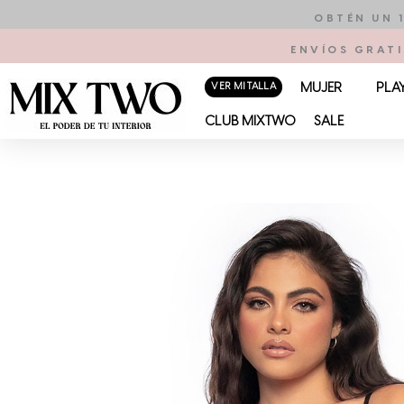
Ir
OBTÉN UN 
al
ENVÍOS GRATI
contenido
VER MI TALLA
MUJER
PLA
CLUB MIXTWO
SALE