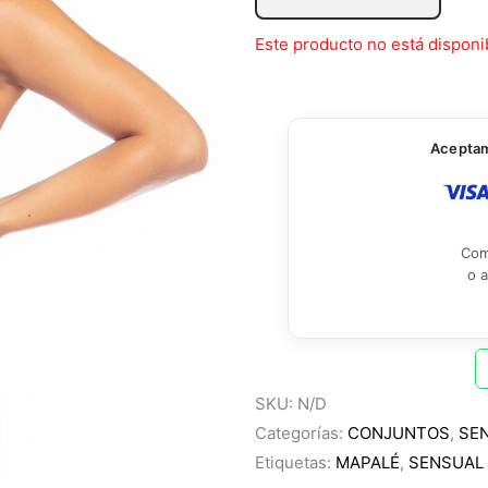
Este producto no está disponi
Aceptamo
Com
o 
SKU:
N/D
Categorías:
CONJUNTOS
,
SE
Etiquetas:
MAPALÉ
,
SENSUAL