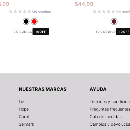
6.99
$
44.99
Sin reseñas
Sin rese
-10% CÓDIGO
10OFF
-10% CÓDIGO
10OFF
NUESTRAS MARCAS
AYUDA
Liz
Términos y condicio
Hope
Preguntas frecuente
Carol
Guía de medidas
Selmark
Cambios y devolucio