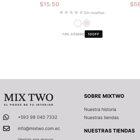
$
15.50
$
5
Sin reseñas
-10% CÓDIGO
10OFF
SOBRE MIXTWO
Nuestra historia
+593 98 040 7332
Nuestras tiendas
info@mixtwo.com.ec
NUESTRAS TIENDAS
Ventas por mayor