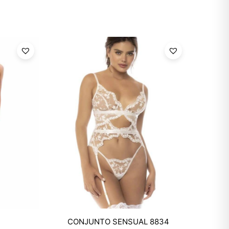
Mixtwo - Lencería y Ropa
CONJUNTO SENSUAL 8834