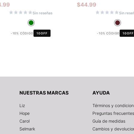
4.99
$
44.99
Sin reseñas
Sin rese
-10% CÓDIGO
10OFF
-10% CÓDIGO
10OFF
NUESTRAS MARCAS
AYUDA
Liz
Términos y condicio
Hope
Preguntas frecuente
Carol
Guía de medidas
Selmark
Cambios y devolucio