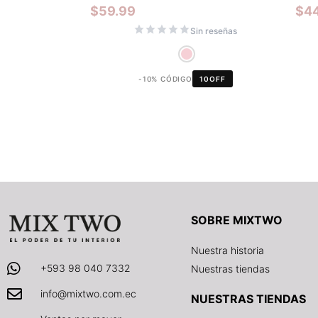
$
59.99
$
4
Sin reseñas
-10% CÓDIGO
10OFF
SOBRE MIXTWO
Nuestra historia
+593 98 040 7332
Nuestras tiendas
info@mixtwo.com.ec
NUESTRAS TIENDAS