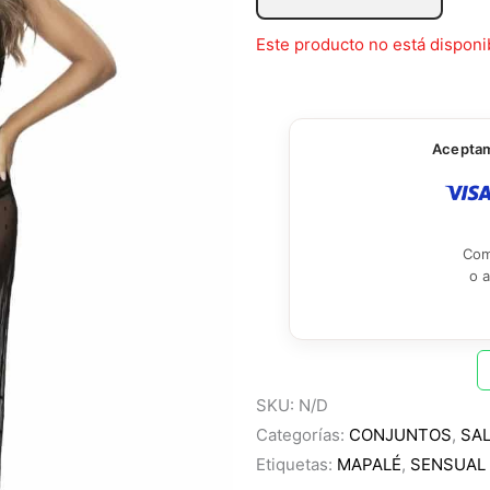
Este producto no está disponi
Aceptamo
Com
o 
SKU:
N/D
Categorías:
CONJUNTOS
,
SA
Etiquetas:
MAPALÉ
,
SENSUAL