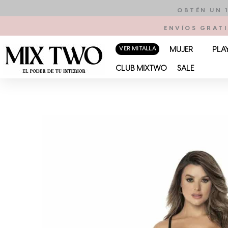
Ir
OBTÉN UN 
al
ENVÍOS GRATI
contenido
VER MI TALLA
MUJER
PLA
CLUB MIXTWO
SALE