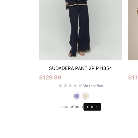
SUDADERA PANT 2P P11354
$
129.99
$
11
Sin reseñas
-10% CÓDIGO
10OFF