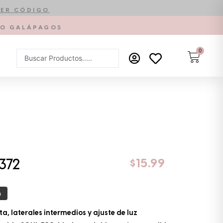
ER CÓDIGO
PTO GALÁPAGOS
0
Carrit
Search
...
$
15.99
372
a
a, laterales intermedios y ajuste de luz