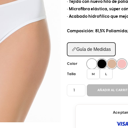
• Tejido con nuevo hilo de po
• Microfibra elástica, súper 
• Acabado hidrofílico que mejo
Composición: 81,5% Poliamida;
📏
Guía de Medidas
Color
M
L
Talla
PANTY
AÑADIR AL CARRI
BIKINI
50372
cantidad
Aceptamo