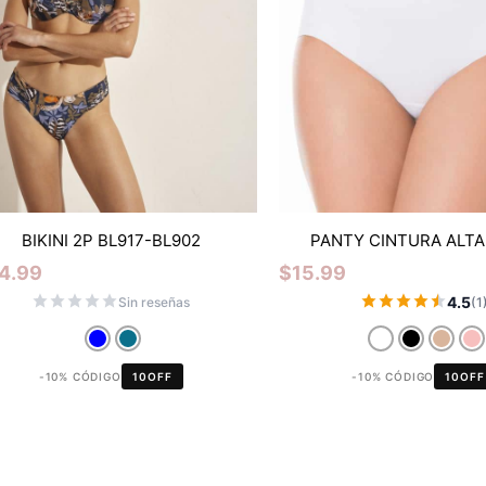
BIKINI 2P BL917-BL902
PANTY CINTURA ALTA
4.99
$
15.99
4.5
Sin reseñas
(1
-10% CÓDIGO
10OFF
-10% CÓDIGO
10OFF