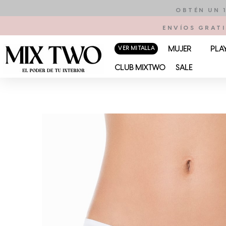
Ir
OBTÉN UN 
al
ENVÍOS GRATI
contenido
VER MI TALLA
MUJER
PLA
CLUB MIXTWO
SALE