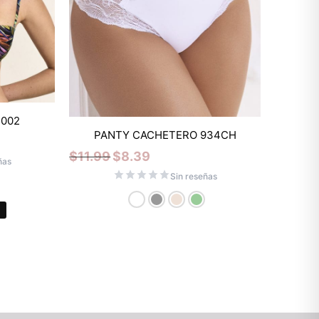
Mixtwo - Lencería y Ropa
N002
Interior
PANTY CACHETERO 934CH
En línea
$
11.99
$
8.39
ñas
Sin reseñas
¡Hola! 👋
Gracias por visitarnos. Te asesoramos
personalmente con tu compra: tallas,
envíos y pagos.
Recuerda: 10% de descuento en tu
primera compra 🎁
Contáctanos por el canal que prefieras 💕