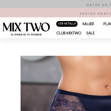
Ir
OBTÉN UN 
al
ENVÍOS GRATI
contenido
VER MI TALLA
MUJER
PLA
CLUB MIXTWO
SALE