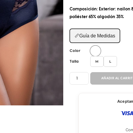
Composición: Exterior: nailon 
poliéster 65% algodón 35%
📏
Guía de Medidas
Color
M
L
Talla
PANTY
AÑADIR AL CARRI
CINTURA
ALTA
24358616
Aceptamo
cantidad
Com