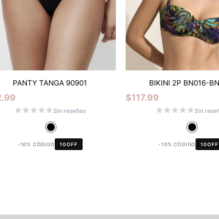
PANTY TANGA 90901
BIKINI 2P BN016-B
2.99
$
117.99
Sin reseñas
Sin rese
-10% CÓDIGO
10OFF
-10% CÓDIGO
10OFF