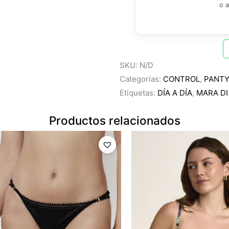
o 
SKU:
N/D
Categorías:
CONTROL
,
PANT
Etiquetas:
DÍA A DÍA
,
MARA DI
Productos relacionados