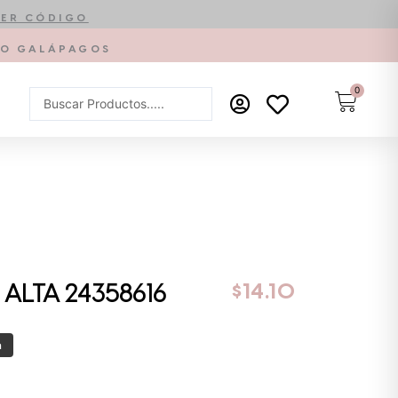
ER CÓDIGO
PTO GALÁPAGOS
0
Carrit
Search
...
$
14.10
ALTA 24358616
a