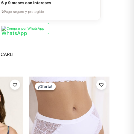
a
6 y 9 meses con intereses
🔒
Pago seguro y protegido
Comprar por WhatsApp
Y
 CARLI
El
El
precio
precio
¡Oferta!
¡Oferta!
original
actual
era:
es:
$11.99.
$8.39.