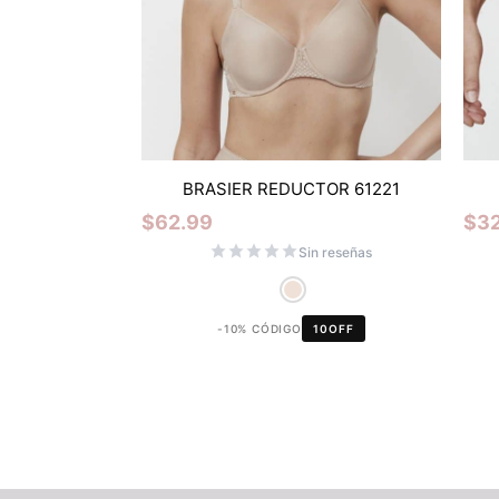
BRASIER REDUCTOR 61221
$
62.99
$
3
Sin reseñas
-10% CÓDIGO
10OFF