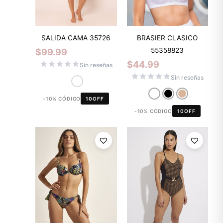
SALIDA CAMA 35726
BRASIER CLASICO
55358823
$
99.99
$
44.99
Sin reseñas
Sin reseñas
-10% CÓDIGO
10OFF
-10% CÓDIGO
10OFF