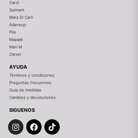
Carol
En línea
Selmark
Mara Di Carli
Adereup
¡Hola! 👋
Plie
Gracias por visitarnos. Te asesoramos
Mapalé
personalmente con tu compra: tallas, envíos y
pagos.
Mari M
Clever
Recuerda: 10% de descuento en tu primera compra
🎁
AYUDA
Contáctanos por el canal que prefieras 💕
Términos y condiciones
Preguntas frecuentes
WhatsApp
Guía de medidas
Cambios y devoluciones
Instagram
SIGUENOS
I
F
T
Teléfono
n
a
i