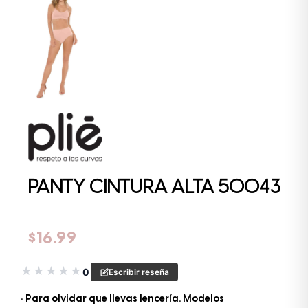
PANTY CINTURA ALTA 50043
$
16.99
★
★
★
★
★
0
Escribir reseña
• Para olvidar que llevas lencería. Modelos