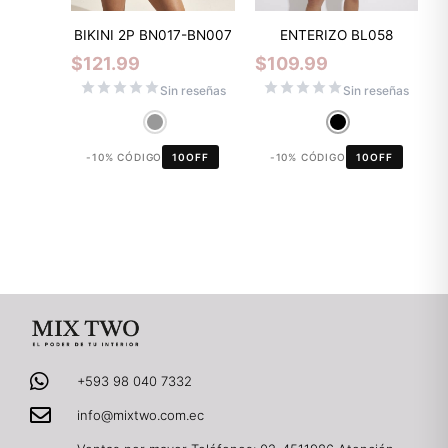
BIKINI 2P BN017-BN007
ENTERIZO BL058
$
121.99
$
109.99
Sin reseñas
Sin reseñas
-10% CÓDIGO
10OFF
-10% CÓDIGO
10OFF
+593 98 040 7332
info@mixtwo.com.ec