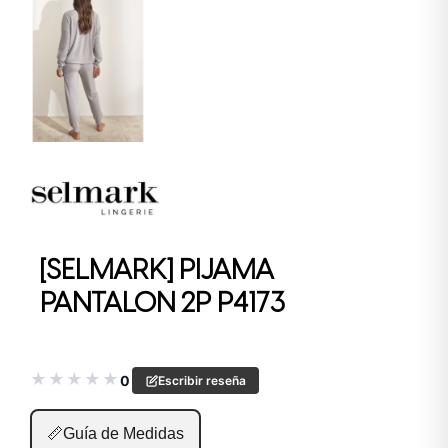
[SELMARK] PIJAMA
PANTALON 2P P4173
★
★
★
★
★
0
Escribir reseña
📏
Guía de Medidas