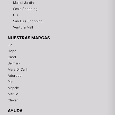
Mall el Jardin
Scala Shopping
CCI
San Luis Shopping
Ventura Mall
NUESTRAS MARCAS
Liz
Hope
Mixtwo - Lencería y Ropa Interior
Carol
En línea
Selmark
Mara Di Carli
Adereup
¡Hola! 👋
Plie
Gracias por visitarnos. Te asesoramos
Mapalé
personalmente con tu compra: tallas, envíos y
pagos.
Mari M
Clever
Recuerda: 10% de descuento en tu primera compra
🎁
AYUDA
Contáctanos por el canal que prefieras 💕