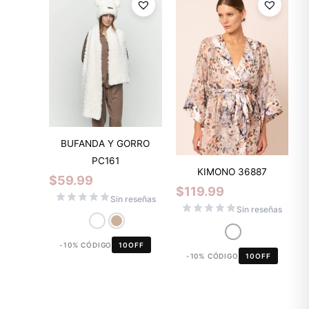
BUFANDA Y GORRO
PC161
KIMONO 36887
$
59.99
$
119.99
Sin reseñas
Sin reseñas
-10% CÓDIGO
10OFF
-10% CÓDIGO
10OFF