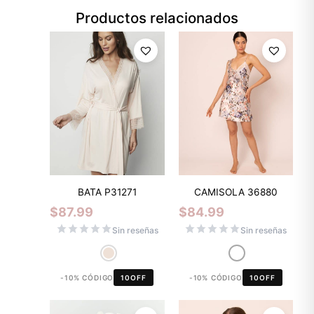
Productos relacionados
BATA P31271
CAMISOLA 36880
$
87.99
$
84.99
Sin reseñas
Sin reseñas
-10% CÓDIGO
10OFF
-10% CÓDIGO
10OFF