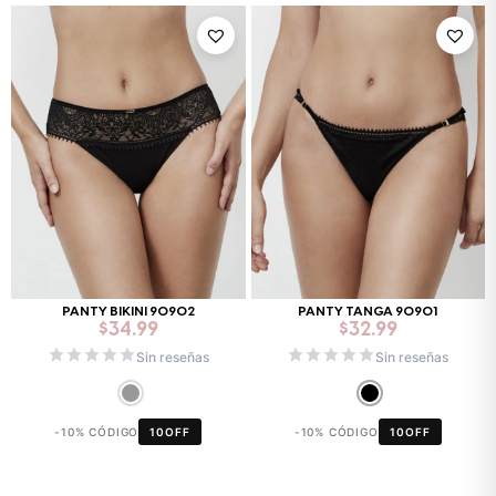
PANTY BIKINI 90902
PANTY TANGA 90901
$
34.99
$
32.99
Sin reseñas
Sin reseñas
-10% CÓDIGO
10OFF
-10% CÓDIGO
10OFF