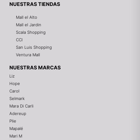
NUESTRAS TIENDAS
Mall el Alto
Mall el Jardin
Scala Shopping
CCI
San Luis Shopping
Ventura Mall
NUESTRAS MARCAS
Liz
Hope
Mixtwo - Lencería y Ropa Interior
Carol
En línea
Selmark
Mara Di Carli
Adereup
¡Hola! 👋
Plie
Gracias por visitarnos. Te asesoramos
Mapalé
personalmente con tu compra: tallas, envíos y
pagos.
Mari M