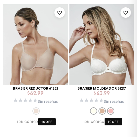
BRASIER REDUCTOR 61221
BRASIER MOLDEADOR 61217
$
62.99
$
63.99
Sin reseñas
Sin reseñas
-10% CÓDIGO
10OFF
-10% CÓDIGO
10OFF