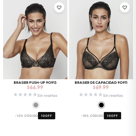
BRASIER PUSH-UP 90913
BRASIER DE CAPACIDAD 90911
$
66.99
$
69.99
Sin reseñas
Sin reseñas
-10% CÓDIGO
10OFF
-10% CÓDIGO
10OFF