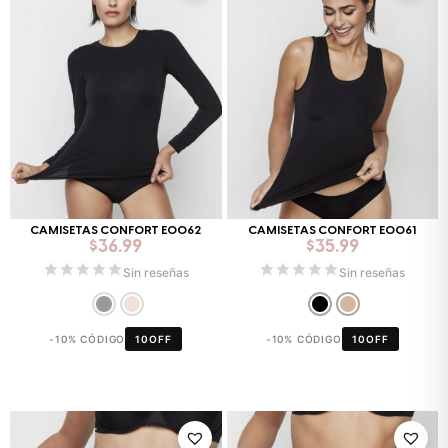
CAMISETAS CONFORT E0062
CAMISETAS CONFORT E0061
$
36.99
$
35.99
Sin reseñas
Sin reseñas
-10% CÓDIGO
10OFF
-10% CÓDIGO
10OFF