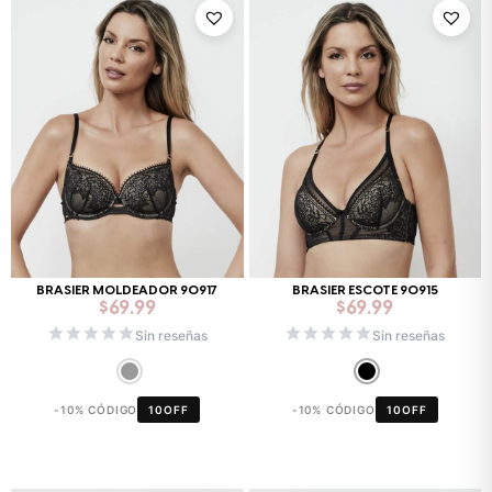
BRASIER MOLDEADOR 90917
BRASIER ESCOTE 90915
$
69.99
$
69.99
Sin reseñas
Sin reseñas
-10% CÓDIGO
10OFF
-10% CÓDIGO
10OFF