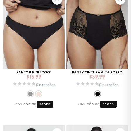
PANTY BIKINI E0001
PANTY CINTURA ALTA 90990
$
16.99
$
39.99
Sin reseñas
Sin reseñas
-10% CÓDIGO
10OFF
-10% CÓDIGO
10OFF