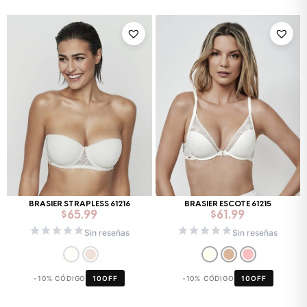
BRASIER STRAPLESS 61216
BRASIER ESCOTE 61215
$
65.99
$
61.99
Sin reseñas
Sin reseñas
-10% CÓDIGO
10OFF
-10% CÓDIGO
10OFF