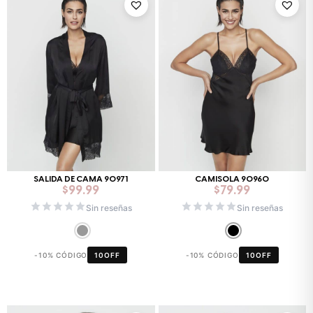
SALIDA DE CAMA 90971
CAMISOLA 90960
$
99.99
$
79.99
Sin reseñas
Sin reseñas
-10% CÓDIGO
10OFF
-10% CÓDIGO
10OFF