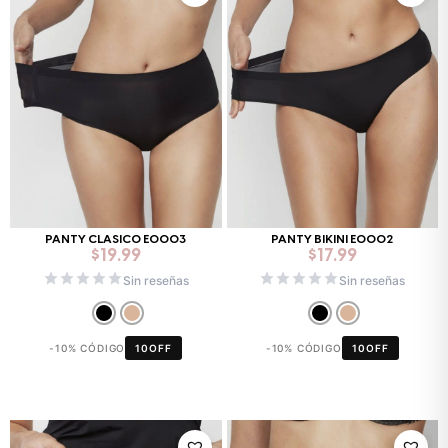
PANTY CLASICO E0003
PANTY BIKINI E0002
$
19.99
$
17.99
Sin reseñas
Sin reseñas
-10% CÓDIGO
10OFF
-10% CÓDIGO
10OFF