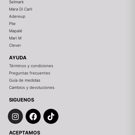
Selmark
Mara Di Carli
Adereup
¡Hola! 👋
Plie
Gracias por visitarnos. Te asesoramos
Mapalé
personalmente con tu compra: tallas, envíos y
pagos.
Mari M
Clever
Recuerda: 10% de descuento en tu primera compra
🎁
AYUDA
Contáctanos por el canal que prefieras 💕
Términos y condiciones
Preguntas frecuentes
WhatsApp
Guía de medidas
Cambios y devoluciones
Instagram
SIGUENOS
I
F
T
Teléfono
n
a
i
s
c
k
Email
ACEPTAMOS
t
e
t