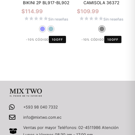
BIKINI 2P BL917-BL902
CAMISOLA 36372
$
114.99
$
109.99
Sin reseñas
Sin reseñas
-10% CÓDIGO
10OFF
-10% CÓDIGO
10OFF
+593 98 040 7332
info@mixtwo.com.ec
Ventas por mayor Teléfonos: 02-4511986 Atención
Lunes a Viernes 08:30 am - 17:00 pm