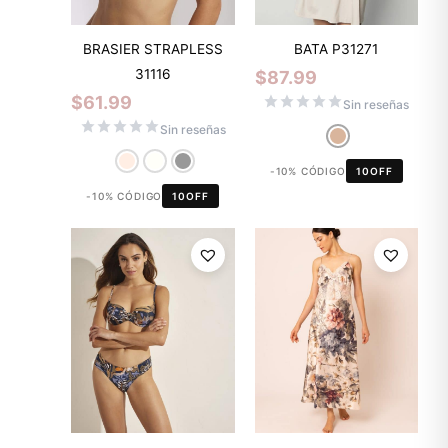
BRASIER STRAPLESS
BATA P31271
31116
$
87.99
$
61.99
Sin reseñas
Sin reseñas
-10% CÓDIGO
10OFF
-10% CÓDIGO
10OFF