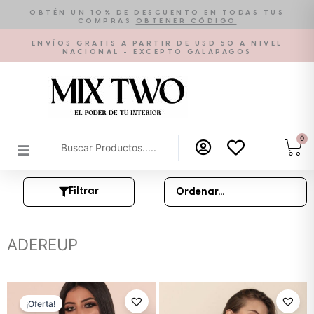
Ir
OBTÉN UN 10% DE DESCUENTO EN TODAS TUS
COMPRAS
OBTENER CÓDIGO
al
contenido
ENVÍOS GRATIS A PARTIR DE USD 50 A NIVEL
NACIONAL - EXCEPTO GALÁPAGOS
0
Car
Search
...
Filtrar
ADEREUP
El
El
precio
precio
¡Oferta!
original
actual