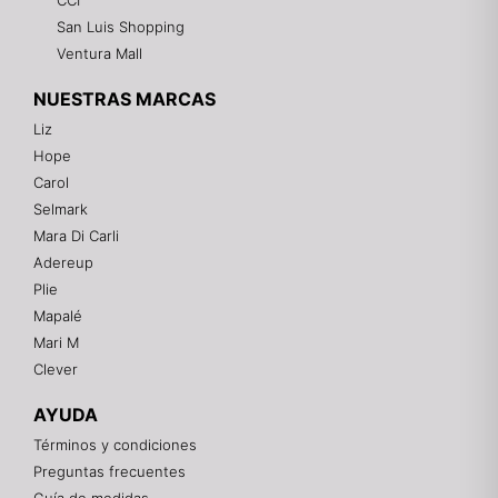
CCI
San Luis Shopping
Ventura Mall
NUESTRAS MARCAS
Liz
Hope
Mixtwo - Lencería y Ropa Interior
Carol
En línea
Selmark
Mara Di Carli
Adereup
¡Hola! 👋
Plie
Gracias por visitarnos. Te asesoramos
Mapalé
personalmente con tu compra: tallas, envíos y
pagos.
Mari M
Clever
Recuerda: 10% de descuento en tu primera compra
🎁
AYUDA
Contáctanos por el canal que prefieras 💕
Términos y condiciones
Preguntas frecuentes
WhatsApp