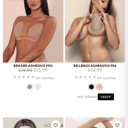
era:
es:
$19.99.
$13.99.
BRASIER ADHESIVO 990
RELLENOS ADHESIVOS 956
$
19.99
$
13.99
$
14.99
Sin reseñas
Sin reseñas
-10% CÓDIGO
10OFF