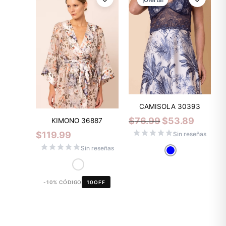
original
actual
era:
es:
$76.99.
$53.89.
CAMISOLA 30393
$
76.99
$
53.89
KIMONO 36887
$
119.99
Sin reseñas
Sin reseñas
-10% CÓDIGO
10OFF