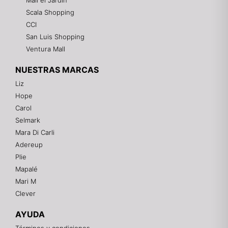
Mall el Jardin
Scala Shopping
CCI
San Luis Shopping
Ventura Mall
NUESTRAS MARCAS
Liz
Hope
Mixtwo - Lencería y Ropa Interior
Carol
En línea
Selmark
Mara Di Carli
Adereup
¡Hola! 👋
Plie
Gracias por visitarnos. Te asesoramos
Mapalé
personalmente con tu compra: tallas, envíos y
pagos.
Mari M
Clever
Recuerda: 10% de descuento en tu primera compra
🎁
AYUDA
Contáctanos por el canal que prefieras 💕