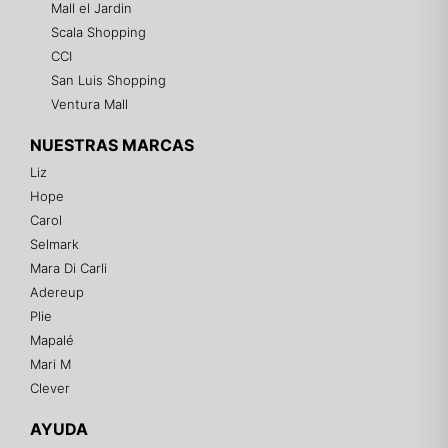
Mall el Jardin
Scala Shopping
CCI
San Luis Shopping
Ventura Mall
NUESTRAS MARCAS
Liz
Hope
Mixtwo - Lencería y Ropa Interior
Carol
En línea
Selmark
Mara Di Carli
Adereup
¡Hola! 👋
Plie
Gracias por visitarnos. Te asesoramos
Mapalé
personalmente con tu compra: tallas, envíos y
pagos.
Mari M
Clever
Recuerda: 10% de descuento en tu primera compra
🎁
AYUDA
Contáctanos por el canal que prefieras 💕