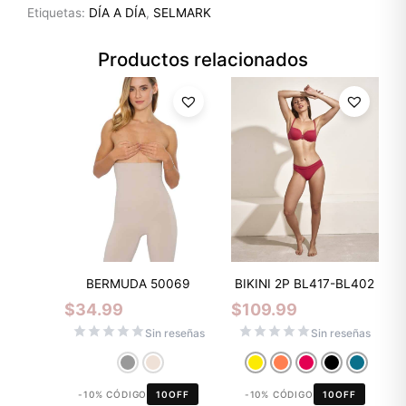
Etiquetas:
DÍA A DÍA
,
SELMARK
Productos relacionados
BERMUDA 50069
BIKINI 2P BL417-BL402
$
34.99
$
109.99
Sin reseñas
Sin reseñas
-10% CÓDIGO
10OFF
-10% CÓDIGO
10OFF