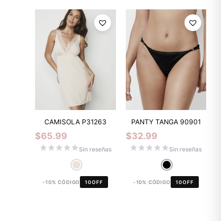
CAMISOLA P31263
PANTY TANGA 90901
$
65.99
$
32.99
Sin reseñas
Sin reseñas
-10% CÓDIGO
10OFF
-10% CÓDIGO
10OFF