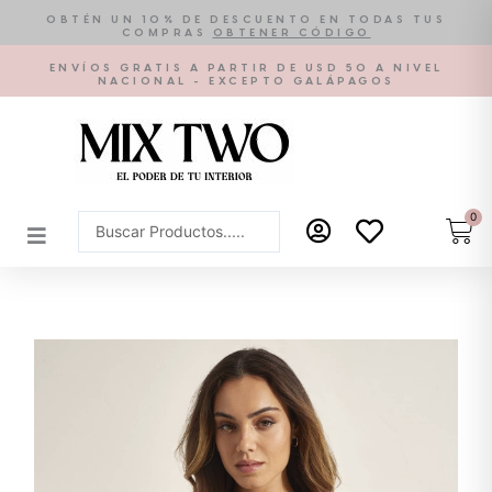
Ir
OBTÉN UN 10% DE DESCUENTO EN TODAS TUS
COMPRAS
OBTENER CÓDIGO
al
contenido
ENVÍOS GRATIS A PARTIR DE USD 50 A NIVEL
NACIONAL - EXCEPTO GALÁPAGOS
0
Car
Search
...