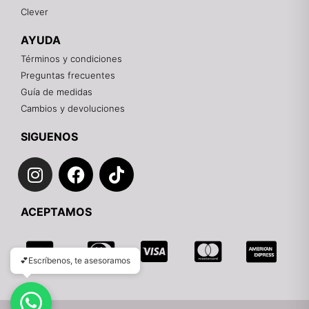
Clever
Recuerda: 10% de descuento en tu primera compra
🎁
AYUDA
Contáctanos por el canal que prefieras 💕
Términos y condiciones
Preguntas frecuentes
WhatsApp
Guía de medidas
Cambios y devoluciones
Instagram
SIGUENOS
I
F
T
Teléfono
n
a
i
s
c
k
Email
ACEPTAMOS
t
e
t
a
b
o
g
o
k
💕Escríbenos, te asesoramos
r
o
a
k
m