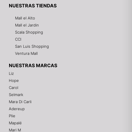
NUESTRAS TIENDAS
Mall el Alto
Mall el Jardin
Scala Shopping
CCI
San Luis Shopping
Ventura Mall
NUESTRAS MARCAS
Liz
Hope
Mixtwo - Lencería y Ropa Interior
Carol
En línea
Selmark
Mara Di Carli
Adereup
¡Hola! 👋
Plie
Gracias por visitarnos. Te asesoramos
Mapalé
personalmente con tu compra: tallas, envíos y
pagos.
Mari M