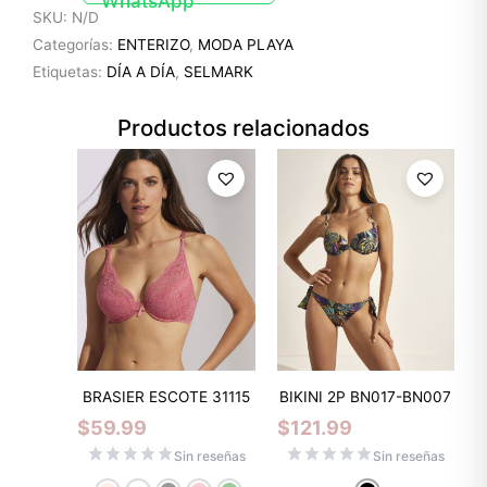
SKU:
N/D
Categorías:
ENTERIZO
,
MODA PLAYA
Etiquetas:
DÍA A DÍA
,
SELMARK
Productos relacionados
BRASIER ESCOTE 31115
BIKINI 2P BN017-BN007
$
59.99
$
121.99
Sin reseñas
Sin reseñas