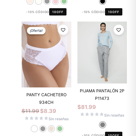
-10% CÓDIGO
10OFF
-10% CÓDIGO
10OFF
El
El
precio
precio
¡Oferta!
¡Oferta!
original
actual
era:
es:
$11.99.
$8.39.
PIJAMA PANTALÓN 2P
PANTY CACHETERO
P11473
934CH
$
81.99
$
11.99
$
8.39
Sin reseñas
Sin reseñas
-10% CÓDIGO
10OFF